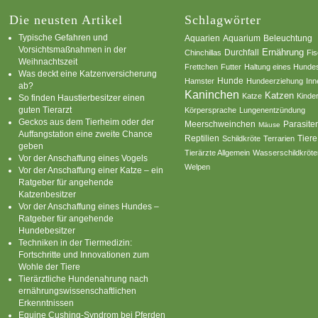
Die neusten Artikel
Schlagwörter
Typische Gefahren und
Aquarium
Aquarien
Beleuchtung
Vorsichtsmaßnahmen in der
Ernährung
Durchfall
Chinchillas
Fi
Weihnachtszeit
Frettchen
Futter
Haltung eines Hunde
Was deckt eine Katzenversicherung
Hamster
Hunde
Hundeerziehung
Inn
ab?
Kaninchen
Katzen
Katze
Kinde
So finden Haustierbesitzer einen
guten Tierarzt
Körpersprache
Lungenentzündung
Geckos aus dem Tierheim oder der
Parasite
Meerschweinchen
Mäuse
Auffangstation eine zweite Chance
Reptilien
Tiere
Schildkröte
Terrarien
geben
Tierärzte Allgemein
Wasserschildkröte
Vor der Anschaffung eines Vogels
Welpen
Vor der Anschaffung einer Katze – ein
Ratgeber für angehende
Katzenbesitzer
Vor der Anschaffung eines Hundes –
Ratgeber für angehende
Hundebesitzer
Techniken in der Tiermedizin:
Fortschritte und Innovationen zum
Wohle der Tiere
Tierärztliche Hundenahrung nach
ernährungswissenschaftlichen
Erkenntnissen
Equine Cushing-Syndrom bei Pferden