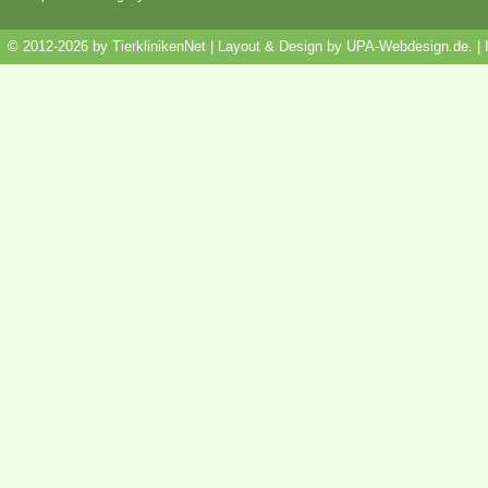
© 2012-2026 by TierklinikenNet | Layout & Design by
UPA-Webdesign.de
.
|