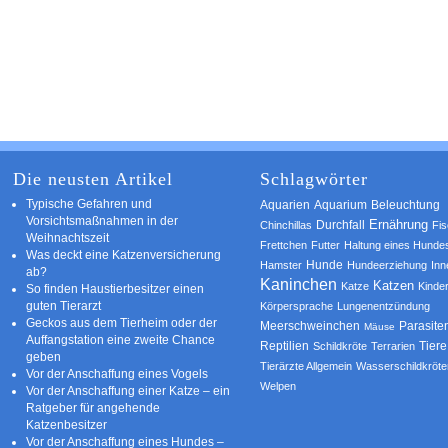
Die neusten Artikel
Schlagwörter
Typische Gefahren und
Aquarium
Aquarien
Beleuchtung
Vorsichtsmaßnahmen in der
Ernährung
Durchfall
Chinchillas
Fi
Weihnachtszeit
Frettchen
Futter
Haltung eines Hunde
Was deckt eine Katzenversicherung
Hamster
Hunde
Hundeerziehung
Inn
ab?
Kaninchen
Katzen
Katze
Kinde
So finden Haustierbesitzer einen
guten Tierarzt
Körpersprache
Lungenentzündung
Geckos aus dem Tierheim oder der
Parasite
Meerschweinchen
Mäuse
Auffangstation eine zweite Chance
Reptilien
Tiere
Schildkröte
Terrarien
geben
Tierärzte Allgemein
Wasserschildkröte
Vor der Anschaffung eines Vogels
Welpen
Vor der Anschaffung einer Katze – ein
Ratgeber für angehende
Katzenbesitzer
Vor der Anschaffung eines Hundes –