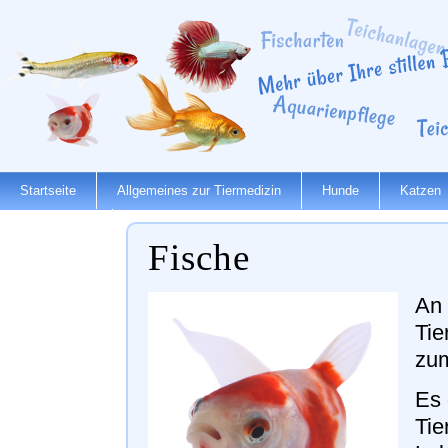
Startseite
Allgemeines zur Tiermedizin
Hunde
Katzen
Dienstleister
Fische
An 
Tie
zu
Es 
Tie