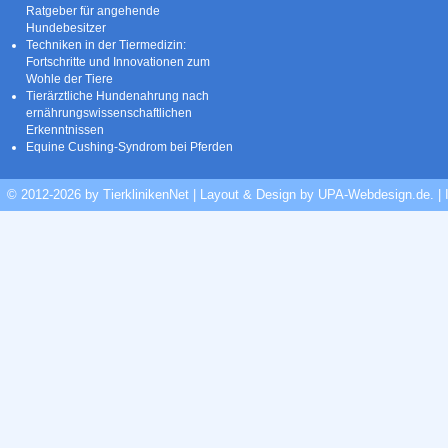
Ratgeber für angehende
Hundebesitzer
Techniken in der Tiermedizin:
Fortschritte und Innovationen zum
Wohle der Tiere
Tierärztliche Hundenahrung nach
ernährungswissenschaftlichen
Erkenntnissen
Equine Cushing-Syndrom bei Pferden
© 2012-2026 by TierklinikenNet | Layout & Design by
UPA-Webdesign.de
.
|