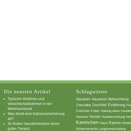
Die neusten Artikel
Schlagwörter
Typische Gefahren und
Aquarium
Aquarien
Beleuchtung
Vorsichtsmaßnahmen in der
Ernährung
Durchfall
Chinchillas
Fi
Weihnachtszeit
Frettchen
Futter
Haltung eines Hunde
Was deckt eine Katzenversicherung
Hamster
Hunde
Hundeerziehung
Inn
ab?
Kaninchen
Katzen
Katze
Kinde
So finden Haustierbesitzer einen
guten Tierarzt
Körpersprache
Lungenentzündung