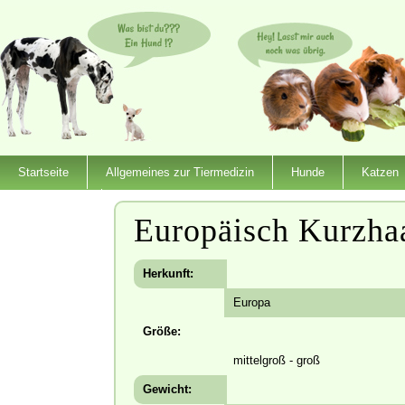
Startseite
Allgemeines zur Tiermedizin
Hunde
Katzen
Dienstleister
Europäisch Kurzha
Herkunft:
Europa
Größe:
mittelgroß - groß
Gewicht: