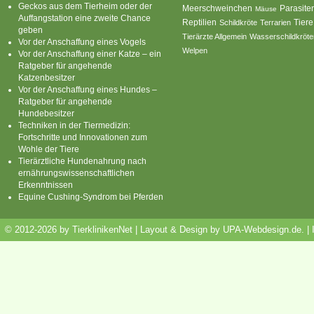
Geckos aus dem Tierheim oder der
Parasite
Meerschweinchen
Mäuse
Auffangstation eine zweite Chance
Reptilien
Tiere
Schildkröte
Terrarien
geben
Tierärzte Allgemein
Wasserschildkröte
Vor der Anschaffung eines Vogels
Welpen
Vor der Anschaffung einer Katze – ein
Ratgeber für angehende
Katzenbesitzer
Vor der Anschaffung eines Hundes –
Ratgeber für angehende
Hundebesitzer
Techniken in der Tiermedizin:
Fortschritte und Innovationen zum
Wohle der Tiere
Tierärztliche Hundenahrung nach
ernährungswissenschaftlichen
Erkenntnissen
Equine Cushing-Syndrom bei Pferden
© 2012-2026 by TierklinikenNet | Layout & Design by
UPA-Webdesign.de
.
|