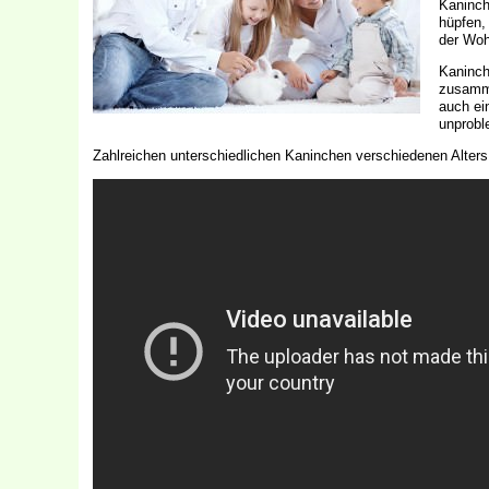
Kaninch
hüpfen,
der Woh
Kaninch
zusamme
auch ei
unprobl
Zahlreichen unterschiedlichen Kaninchen verschiedenen Alter