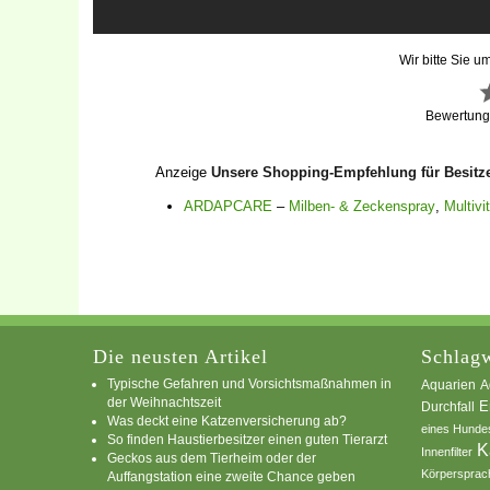
Wir bitte Sie u
Bewertun
Anzeige
Unsere Shopping-Empfehlung für Besitz
ARDAPCARE
–
Milben- & Zeckenspray
,
Multivi
Die neusten Artikel
Schlagw
Typische Gefahren und Vorsichtsmaßnahmen in
A
Aquarien
der Weihnachtszeit
E
Durchfall
Was deckt eine Katzenversicherung ab?
eines Hunde
So finden Haustierbesitzer einen guten Tierarzt
K
Innenfilter
Geckos aus dem Tierheim oder der
Körpersprac
Auffangstation eine zweite Chance geben