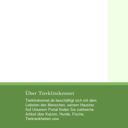
Über Tierklinikennet
Tierklinikennet.de beschäftigt sich mit dem
Liebsten des Menschen, seinem Haustier.
Auf Unserem Portal finden Sie zahlreiche
Artikel über Katzen, Hunde, Fische,
Tierkrankheiten usw.