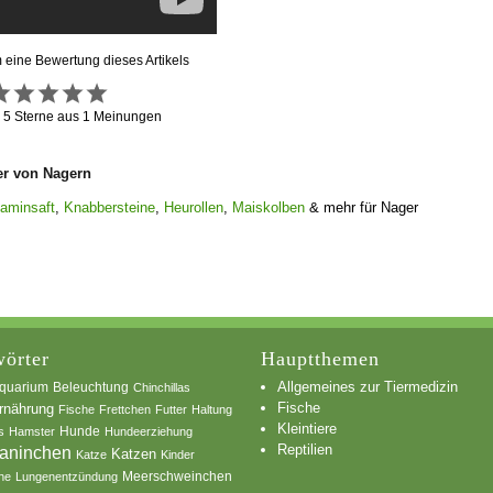
m eine Bewertung dieses Artikels
g
5
Sterne aus
1
Meinungen
er von Nagern
taminsaft
,
Knabbersteine
,
Heurollen
,
Maiskolben
& mehr für Nager
örter
Hauptthemen
Allgemeines zur Tiermedizin
quarium
Beleuchtung
Chinchillas
Fische
rnährung
Fische
Frettchen
Futter
Haltung
Kleintiere
s
Hamster
Hunde
Hundeerziehung
Reptilien
aninchen
Katzen
Katze
Kinder
he
Lungenentzündung
Meerschweinchen