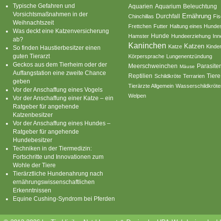
Typische Gefahren und
Aquarium
Aquarien
Beleuchtung
Vorsichtsmaßnahmen in der
Ernährung
Durchfall
Chinchillas
Fi
Weihnachtszeit
Frettchen
Futter
Haltung eines Hunde
Was deckt eine Katzenversicherung
Hamster
Hunde
Hundeerziehung
Inn
ab?
Kaninchen
Katzen
Katze
Kinde
So finden Haustierbesitzer einen
guten Tierarzt
Körpersprache
Lungenentzündung
Geckos aus dem Tierheim oder der
Parasite
Meerschweinchen
Mäuse
Auffangstation eine zweite Chance
Reptilien
Tiere
Schildkröte
Terrarien
geben
Tierärzte Allgemein
Wasserschildkröte
Vor der Anschaffung eines Vogels
Welpen
Vor der Anschaffung einer Katze – ein
Ratgeber für angehende
Katzenbesitzer
Vor der Anschaffung eines Hundes –
Ratgeber für angehende
Hundebesitzer
Techniken in der Tiermedizin:
Fortschritte und Innovationen zum
Wohle der Tiere
Tierärztliche Hundenahrung nach
ernährungswissenschaftlichen
Erkenntnissen
Equine Cushing-Syndrom bei Pferden