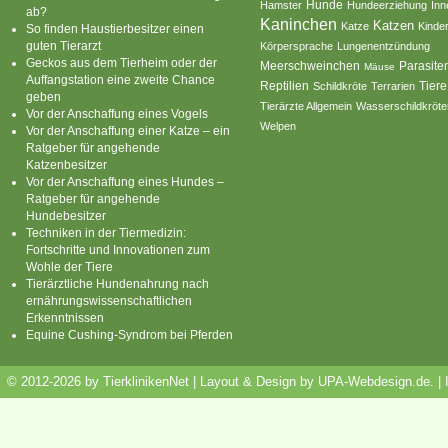
Hamster
Hunde
Hundeerziehung
Inn
ab?
Kaninchen
Katzen
Katze
Kinde
So finden Haustierbesitzer einen
guten Tierarzt
Körpersprache
Lungenentzündung
Geckos aus dem Tierheim oder der
Parasite
Meerschweinchen
Mäuse
Auffangstation eine zweite Chance
Reptilien
Tiere
Schildkröte
Terrarien
geben
Tierärzte Allgemein
Wasserschildkröte
Vor der Anschaffung eines Vogels
Welpen
Vor der Anschaffung einer Katze – ein
Ratgeber für angehende
Katzenbesitzer
Vor der Anschaffung eines Hundes –
Ratgeber für angehende
Hundebesitzer
Techniken in der Tiermedizin:
Fortschritte und Innovationen zum
Wohle der Tiere
Tierärztliche Hundenahrung nach
ernährungswissenschaftlichen
Erkenntnissen
Equine Cushing-Syndrom bei Pferden
© 2012-2026 by TierklinikenNet | Layout & Design by
UPA-Webdesign.de
.
|