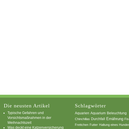
Die neusten Artikel
Schlagwörter
Typische Gefahren und
Aquarium
Aquarien
Beleuchtung
Vorsichtsmaßnahmen in der
Ernährung
Durchfall
Chinchillas
Fi
Weihnachtszeit
Frettchen
Futter
Haltung eines Hunde
Was deckt eine Katzenversicherung