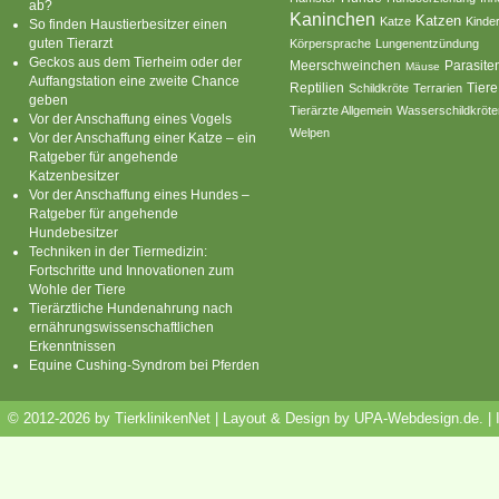
ab?
Kaninchen
Katzen
Katze
Kinde
So finden Haustierbesitzer einen
guten Tierarzt
Körpersprache
Lungenentzündung
Geckos aus dem Tierheim oder der
Parasite
Meerschweinchen
Mäuse
Auffangstation eine zweite Chance
Reptilien
Tiere
Schildkröte
Terrarien
geben
Tierärzte Allgemein
Wasserschildkröte
Vor der Anschaffung eines Vogels
Welpen
Vor der Anschaffung einer Katze – ein
Ratgeber für angehende
Katzenbesitzer
Vor der Anschaffung eines Hundes –
Ratgeber für angehende
Hundebesitzer
Techniken in der Tiermedizin:
Fortschritte und Innovationen zum
Wohle der Tiere
Tierärztliche Hundenahrung nach
ernährungswissenschaftlichen
Erkenntnissen
Equine Cushing-Syndrom bei Pferden
© 2012-2026 by TierklinikenNet | Layout & Design by
UPA-Webdesign.de
.
|