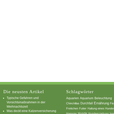
Die neusten Artikel
Schlagwörter
Typische Gefahren und
Aquarium
Aquarien
Beleuchtung
Vorsichtsmaßnahmen in der
Ernährung
Durchfall
Chinchillas
Fi
Weihnachtszeit
Frettchen
Futter
Haltung eines Hunde
Was deckt eine Katzenversicherung
Hamster
Hunde
Hundeerziehung
Inn