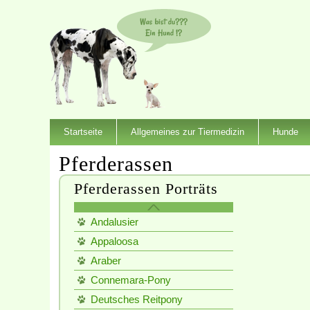
Startseite
Allgemeines zur Tiermedizin
Hunde
Pferderassen
Pferderassen Porträts
Andalusier
Appaloosa
Araber
Connemara-Pony
Deutsches Reitpony