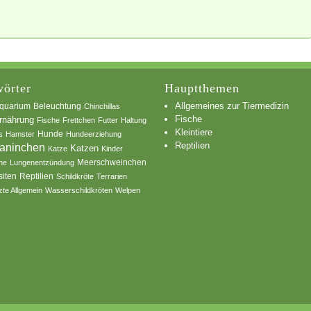
örter
Hauptthemen
Allgemeines zur Tiermedizin
quarium
Beleuchtung
Chinchillas
Fische
rnährung
Fische
Frettchen
Futter
Haltung
Kleintiere
s
Hamster
Hunde
Hundeerziehung
Reptilien
aninchen
Katzen
Katze
Kinder
he
Lungenentzündung
Meerschweinchen
siten
Reptilien
Schildkröte
Terrarien
zte Allgemein
Wasserschildkröten
Welpen