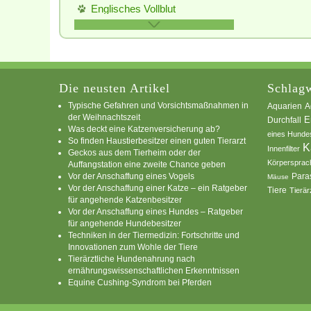
Englisches Vollblut
Fjordpferd/Norweger
Freiberger
Friese
Haflinger
Die neusten Artikel
Schlagw
Hannoveraner
Typische Gefahren und Vorsichtsmaßnahmen in
A
Aquarien
der Weihnachtszeit
E
Durchfall
Holsteiner
Was deckt eine Katzenversicherung ab?
eines Hunde
So finden Haustierbesitzer einen guten Tierarzt
Islandpferd
K
Innenfilter
Geckos aus dem Tierheim oder der
Lipizzaner
Körpersprac
Auffangstation eine zweite Chance geben
Vor der Anschaffung eines Vogels
Para
Mäuse
Noriker
Vor der Anschaffung einer Katze – ein Ratgeber
Tiere
Tierär
für angehende Katzenbesitzer
Quarter Horse
Vor der Anschaffung eines Hundes – Ratgeber
Schwarzwälder Fuchs
für angehende Hundebesitzer
Techniken in der Tiermedizin: Fortschritte und
Shetland Pony
Innovationen zum Wohle der Tiere
Tierärztliche Hundenahrung nach
Shire Horse
ernährungswissenschaftlichen Erkenntnissen
Tinker
Equine Cushing-Syndrom bei Pferden