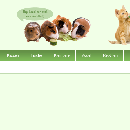
Katzen
Fische
Kleintiere
Vögel
Reptilien