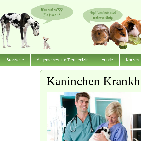
Startseite
Allgemeines zur Tiermedizin
Hunde
Katzen
Dienstleister
Kaninchen Krankh