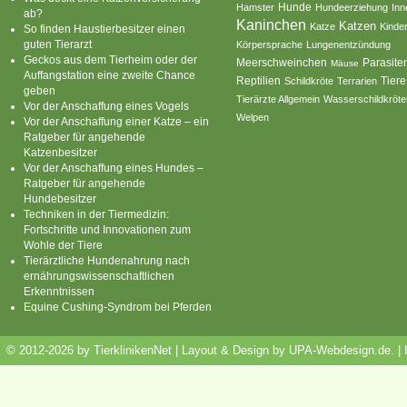
Hamster
Hunde
Hundeerziehung
Inn
ab?
Kaninchen
Katzen
Katze
Kinde
So finden Haustierbesitzer einen
guten Tierarzt
Körpersprache
Lungenentzündung
Geckos aus dem Tierheim oder der
Parasite
Meerschweinchen
Mäuse
Auffangstation eine zweite Chance
Reptilien
Tiere
Schildkröte
Terrarien
geben
Tierärzte Allgemein
Wasserschildkröte
Vor der Anschaffung eines Vogels
Welpen
Vor der Anschaffung einer Katze – ein
Ratgeber für angehende
Katzenbesitzer
Vor der Anschaffung eines Hundes –
Ratgeber für angehende
Hundebesitzer
Techniken in der Tiermedizin:
Fortschritte und Innovationen zum
Wohle der Tiere
Tierärztliche Hundenahrung nach
ernährungswissenschaftlichen
Erkenntnissen
Equine Cushing-Syndrom bei Pferden
© 2012-2026 by TierklinikenNet | Layout & Design by
UPA-Webdesign.de
.
|