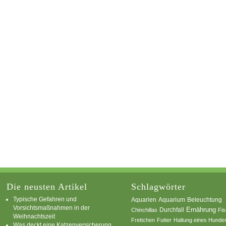
Die neusten Artikel
Schlagwörter
Typische Gefahren und
Aquarium
Aquarien
Beleuchtung
Vorsichtsmaßnahmen in der
Ernährung
Durchfall
Chinchillas
Fi
Weihnachtszeit
Frettchen
Futter
Haltung eines Hunde
Was deckt eine Katzenversicherung