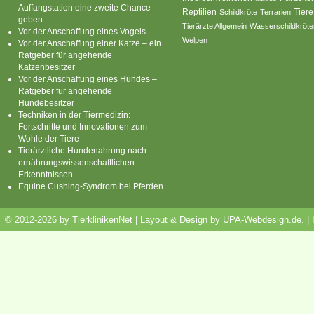
Auffangstation eine zweite Chance
Reptilien
Tiere
Schildkröte
Terrarien
geben
Tierärzte Allgemein
Wasserschildkröte
Vor der Anschaffung eines Vogels
Welpen
Vor der Anschaffung einer Katze – ein
Ratgeber für angehende
Katzenbesitzer
Vor der Anschaffung eines Hundes –
Ratgeber für angehende
Hundebesitzer
Techniken in der Tiermedizin:
Fortschritte und Innovationen zum
Wohle der Tiere
Tierärztliche Hundenahrung nach
ernährungswissenschaftlichen
Erkenntnissen
Equine Cushing-Syndrom bei Pferden
© 2012-2026 by TierklinikenNet | Layout & Design by
UPA-Webdesign.de
.
|