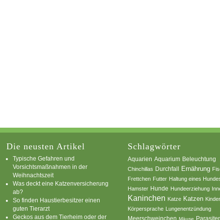
Die neusten Artikel
Schlagwörter
Typische Gefahren und
Aquarium
Aquarien
Beleuchtung
Vorsichtsmaßnahmen in der
Ernährung
Durchfall
Chinchillas
Fi
Weihnachtszeit
Frettchen
Futter
Haltung eines Hunde
Was deckt eine Katzenversicherung
Hamster
Hunde
Hundeerziehung
Inn
ab?
Kaninchen
Katzen
Katze
Kinde
So finden Haustierbesitzer einen
guten Tierarzt
Körpersprache
Lungenentzündung
Geckos aus dem Tierheim oder der
Parasite
Meerschweinchen
Mäuse