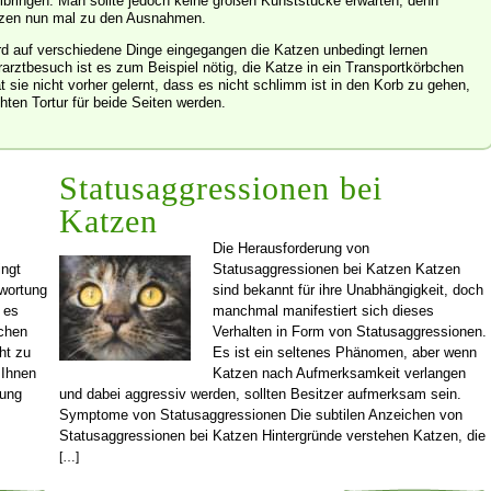
ibringen. Man sollte jedoch keine großen Kunststücke erwarten, denn
tzen nun mal zu den Ausnahmen.
rd auf verschiedene Dinge eingegangen die Katzen unbedingt lernen
erarztbesuch ist es zum Beispiel nötig, die Katze in ein Transportkörbchen
sie nicht vorher gelernt, dass es nicht schlimm ist in den Korb zu gehen,
hten Tortur für beide Seiten werden.
Statusaggressionen bei
Katzen
Die Herausforderung von
ngt
Statusaggressionen bei Katzen Katzen
twortung
sind bekannt für ihre Unabhängigkeit, doch
 es
manchmal manifestiert sich dieses
achen
Verhalten in Form von Statusaggressionen.
ht zu
Es ist ein seltenes Phänomen, aber wenn
 Ihnen
Katzen nach Aufmerksamkeit verlangen
tung
und dabei aggressiv werden, sollten Besitzer aufmerksam sein.
Symptome von Statusaggressionen Die subtilen Anzeichen von
Statusaggressionen bei Katzen Hintergründe verstehen Katzen, die
[…]