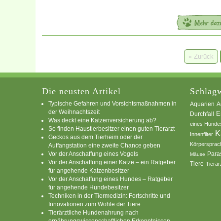
« Zurück
Die neusten Artikel
Schlagw
Typische Gefahren und Vorsichtsmaßnahmen in
A
Aquarien
der Weihnachtszeit
E
Durchfall
Was deckt eine Katzenversicherung ab?
eines Hunde
So finden Haustierbesitzer einen guten Tierarzt
K
Innenfilter
Geckos aus dem Tierheim oder der
Körpersprac
Auffangstation eine zweite Chance geben
Vor der Anschaffung eines Vogels
Para
Mäuse
Vor der Anschaffung einer Katze – ein Ratgeber
Tiere
Tierär
für angehende Katzenbesitzer
Vor der Anschaffung eines Hundes – Ratgeber
für angehende Hundebesitzer
Techniken in der Tiermedizin: Fortschritte und
Innovationen zum Wohle der Tiere
Tierärztliche Hundenahrung nach
ernährungswissenschaftlichen Erkenntnissen