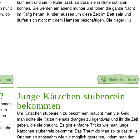
e
kümmert und sie in Ruhe lässt, so dass sie in Ruhe schlafen
n nur 3
können. Sie werden am abend munter und toben die ganze Nacht
en, ob
im Käfig herum. Kinder müssen um diese Zeit im Bett sein und
dürfen sich nicht mit dem Hamster beschäftigen. Die Nager
[…]
?
Junge Kätzchen stubenrein
bekommen
hlangen
r in
Um Kätzchen stubenrein zu bekommen braucht man viel Geld,
wenn
man sollte die Katze niemals drängen zu irgendwas und ihr die Zeit
e
geben, die sie braucht. Es gibt einfache Tricks wie man junge
d sehr
Kätzchen stubenrein bekommt: Das Traumklo Man sollte das stille
Örtchen so angenehm wie nur möglich gestalten, indem man den