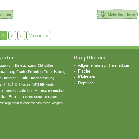
1
2
3
Vorwärts »
örter
Hauptthemen
Allgemeines zur Tiermedizin
quarium
Beleuchtung
Chinchillas
Fische
rnährung
Fische
Frettchen
Futter
Haltung
Kleintiere
s
Hamster
Hunde
Hundeerziehung
Reptilien
aninchen
Katzen
Katze
Kinder
he
Lungenentzündung
Meerschweinchen
siten
Reptilien
Schildkröte
Terrarien
zte Allgemein
Wasserschildkröten
Welpen