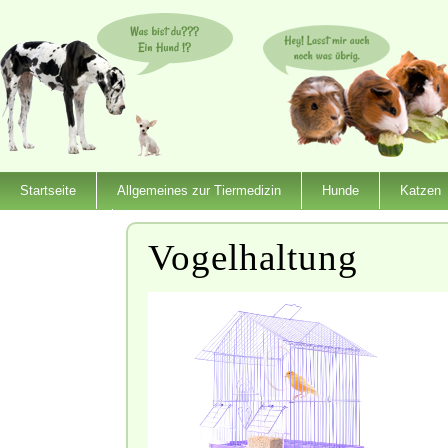
Startseite
Allgemeines zur Tiermedizin
Hunde
Katzen
Dienstleister
Vogelhaltung