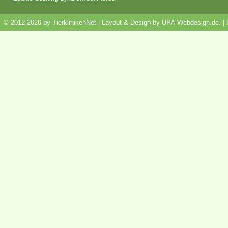
© 2012-2026 by TierklinikenNet | Layout & Design by
UPA-Webdesign.de
.
|