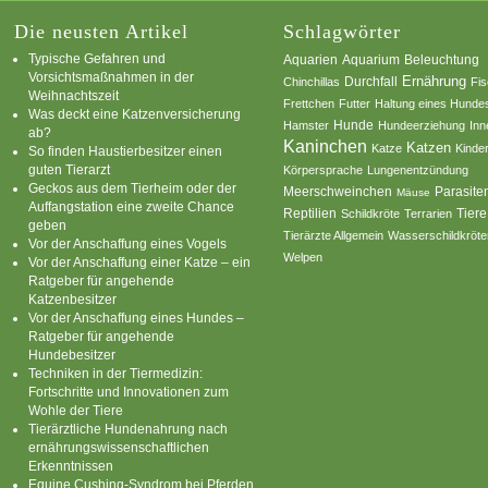
Die neusten Artikel
Schlagwörter
Typische Gefahren und
Aquarium
Aquarien
Beleuchtung
Vorsichtsmaßnahmen in der
Ernährung
Durchfall
Chinchillas
Fi
Weihnachtszeit
Frettchen
Futter
Haltung eines Hunde
Was deckt eine Katzenversicherung
Hamster
Hunde
Hundeerziehung
Inn
ab?
Kaninchen
Katzen
Katze
Kinde
So finden Haustierbesitzer einen
guten Tierarzt
Körpersprache
Lungenentzündung
Geckos aus dem Tierheim oder der
Parasite
Meerschweinchen
Mäuse
Auffangstation eine zweite Chance
Reptilien
Tiere
Schildkröte
Terrarien
geben
Tierärzte Allgemein
Wasserschildkröte
Vor der Anschaffung eines Vogels
Welpen
Vor der Anschaffung einer Katze – ein
Ratgeber für angehende
Katzenbesitzer
Vor der Anschaffung eines Hundes –
Ratgeber für angehende
Hundebesitzer
Techniken in der Tiermedizin:
Fortschritte und Innovationen zum
Wohle der Tiere
Tierärztliche Hundenahrung nach
ernährungswissenschaftlichen
Erkenntnissen
Equine Cushing-Syndrom bei Pferden