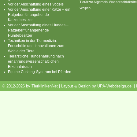
Tierärzte Allgemein
Wasserschildkröte
Teddywidder
Vor der Anschaffung eines Vogels
Welpen
Vor der Anschaffung einer Katze – ein
Thüringer
Ratgeber für angehende
Katzenbesitzer
Weiße Wiener
Vor der Anschaffung eines Hundes –
Weissgrannen
Ratgeber für angehende
Hundebesitzer
Zwergwidder
Techniken in der Tiermedizin:
Fortschritte und Innovationen zum
Wohle der Tiere
Tierärztliche Hundenahrung nach
ernährungswissenschaftlichen
Erkenntnissen
Equine Cushing-Syndrom bei Pferden
© 2012-2026 by TierklinikenNet | Layout & Design by
UPA-Webdesign.de
.
|