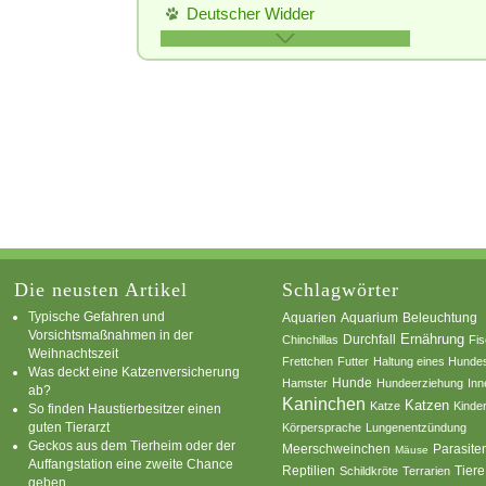
Deutscher Widder
Englische Widder
Farbenzwerg
Hermelinkaninchen
Holländerkaninchen
Japaner
Löwenkopfwidder
Meißner Widder
Rexkaninchen
Rhönkaninchen
Die neusten Artikel
Schlagwörter
Riesenschecken
Typische Gefahren und
Aquarium
Aquarien
Beleuchtung
Vorsichtsmaßnahmen in der
Ernährung
Durchfall
Chinchillas
Fi
Roter Neuseeländer
Weihnachtszeit
Frettchen
Futter
Haltung eines Hunde
Was deckt eine Katzenversicherung
Russenkaninchen
Hamster
Hunde
Hundeerziehung
Inn
ab?
Kaninchen
Katzen
Satinkaninchen
Katze
Kinde
So finden Haustierbesitzer einen
guten Tierarzt
Körpersprache
Lungenentzündung
Schwarze Wiener
Geckos aus dem Tierheim oder der
Parasite
Meerschweinchen
Mäuse
Auffangstation eine zweite Chance
Schwarzgrannenkaninchen
Reptilien
Tiere
Schildkröte
Terrarien
geben