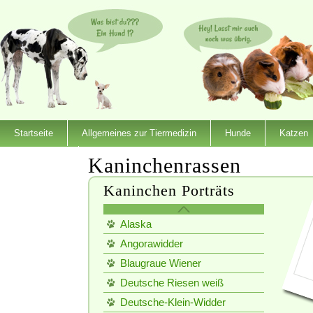
Startseite
Allgemeines zur Tiermedizin
Hunde
Katzen
Dienstleister
Kaninchenrassen
Kaninchen Porträts
Alaska
Angorawidder
Blaugraue Wiener
Deutsche Riesen weiß
Deutsche-Klein-Widder