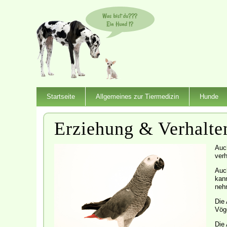
Startseite
Allgemeines zur Tiermedizin
Hunde
Erziehung & Verhalte
Auc
verh
Auc
kan
neh
Die 
Vög
Die 