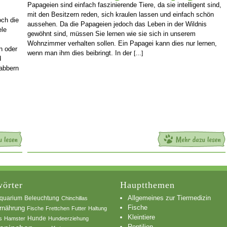
Papageien sind einfach faszinierende Tiere, da sie intelligent sind,
mit den Besitzern reden, sich kraulen lassen und einfach schön
och die
aussehen. Da die Papageien jedoch das Leben in der Wildnis
ele
gewöhnt sind, müssen Sie lernen wie sie sich in unserem
Wohnzimmer verhalten sollen. Ein Papagei kann dies nur lernen,
n oder
wenn man ihm dies beibringt. In der
[…]
d
nabbern
örter
Hauptthemen
Allgemeines zur Tiermedizin
quarium
Beleuchtung
Chinchillas
Fische
rnährung
Fische
Frettchen
Futter
Haltung
Kleintiere
s
Hamster
Hunde
Hundeerziehung
Reptilien