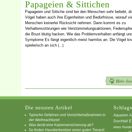
Papageien & Sittichen
Papageien und Sittiche sind bei den Menschen sehr beliebt, d
Vögel haben auch ihre Eigenheiten und Bedürfnisse, worauf vi
Menschen keinerlei Rücksicht nehmen. Dann kommt es zu
Verhaltensstörungen wie Verstümmelungsaktionen, Federrupfe
die Brust blutig hacken. Wie das Problemverhalten anfängt un
Symptome Es fängt eigentlich meist harmlos an. Die Vögel k
spielerisch an sich
[…]
Die neusten Artikel
Schlagw
Typische Gefahren und Vorsichtsmaßnahmen in
A
Aquarien
der Weihnachtszeit
E
Durchfall
Was deckt eine Katzenversicherung ab?
eines Hunde
So finden Haustierbesitzer einen guten Tierarzt