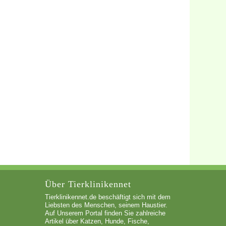
Über Tierklinikennet
Tierklinikennet.de beschäftigt sich mit dem
Liebsten des Menschen, seinem Haustier.
Auf Unserem Portal finden Sie zahlreiche
Artikel über Katzen, Hunde, Fische,