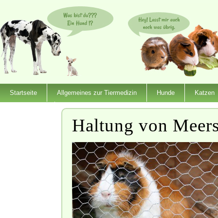
Startseite
Allgemeines zur Tiermedizin
Hunde
Katzen
Dienstleister
Haltung von Meer