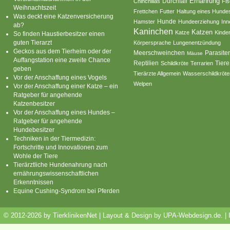
Ernährung
Durchfall
Chinchillas
Fi
Weihnachtszeit
Frettchen
Futter
Haltung eines Hunde
Was deckt eine Katzenversicherung
Hamster
Hunde
Hundeerziehung
Inn
ab?
Kaninchen
Katzen
Katze
Kinde
So finden Haustierbesitzer einen
guten Tierarzt
Körpersprache
Lungenentzündung
Geckos aus dem Tierheim oder der
Parasite
Meerschweinchen
Mäuse
Auffangstation eine zweite Chance
Reptilien
Tiere
Schildkröte
Terrarien
geben
Tierärzte Allgemein
Wasserschildkröte
Vor der Anschaffung eines Vogels
Welpen
Vor der Anschaffung einer Katze – ein
Ratgeber für angehende
Katzenbesitzer
Vor der Anschaffung eines Hundes –
Ratgeber für angehende
Hundebesitzer
Techniken in der Tiermedizin:
Fortschritte und Innovationen zum
Wohle der Tiere
Tierärztliche Hundenahrung nach
ernährungswissenschaftlichen
Erkenntnissen
Equine Cushing-Syndrom bei Pferden
© 2012-2026 by TierklinikenNet | Layout & Design by
UPA-Webdesign.de
.
|