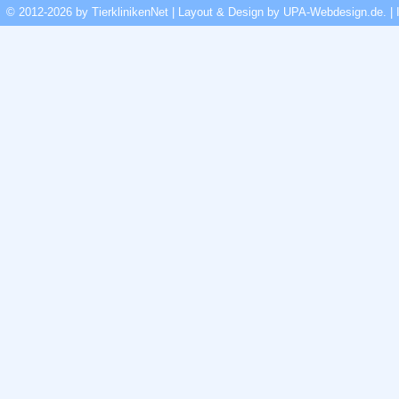
© 2012-2026 by TierklinikenNet | Layout & Design by
UPA-Webdesign.de
.
|