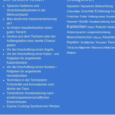
Typische Gefahren und
Aquarium
Aquarien
Beleuchtung
Vorsichtsmaßnahmen in der
Ernährung
Durchfall
Chinchillas
Fi
Weihnachtszeit
Frettchen
Futter
Haltung eines Hunde
Was deckt eine Katzenversicherung
Hamster
Hunde
Hundeerziehung
Inn
ab?
Kaninchen
Katzen
Katze
Kinde
So finden Haustierbesitzer einen
guten Tierarzt
Körpersprache
Lungenentzündung
Geckos aus dem Tierheim oder der
Parasite
Meerschweinchen
Mäuse
Auffangstation eine zweite Chance
Reptilien
Tiere
Schildkröte
Terrarien
geben
Tierärzte Allgemein
Wasserschildkröte
Vor der Anschaffung eines Vogels
Welpen
Vor der Anschaffung einer Katze – ein
Ratgeber für angehende
Katzenbesitzer
Vor der Anschaffung eines Hundes –
Ratgeber für angehende
Hundebesitzer
Techniken in der Tiermedizin:
Fortschritte und Innovationen zum
Wohle der Tiere
Tierärztliche Hundenahrung nach
ernährungswissenschaftlichen
Erkenntnissen
Equine Cushing-Syndrom bei Pferden