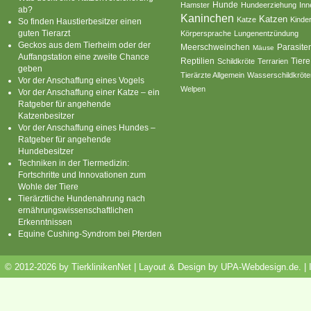
Hamster
Hunde
Hundeerziehung
Inn
ab?
Kaninchen
Katzen
Katze
Kinde
So finden Haustierbesitzer einen
guten Tierarzt
Körpersprache
Lungenentzündung
Geckos aus dem Tierheim oder der
Parasite
Meerschweinchen
Mäuse
Auffangstation eine zweite Chance
Reptilien
Tiere
Schildkröte
Terrarien
geben
Tierärzte Allgemein
Wasserschildkröte
Vor der Anschaffung eines Vogels
Welpen
Vor der Anschaffung einer Katze – ein
Ratgeber für angehende
Katzenbesitzer
Vor der Anschaffung eines Hundes –
Ratgeber für angehende
Hundebesitzer
Techniken in der Tiermedizin:
Fortschritte und Innovationen zum
Wohle der Tiere
Tierärztliche Hundenahrung nach
ernährungswissenschaftlichen
Erkenntnissen
Equine Cushing-Syndrom bei Pferden
© 2012-2026 by TierklinikenNet | Layout & Design by
UPA-Webdesign.de
.
|