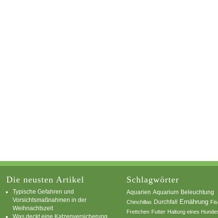
Die neusten Artikel
Schlagwörter
Typische Gefahren und
Aquarium
Aquarien
Beleuchtung
Vorsichtsmaßnahmen in der
Ernährung
Durchfall
Chinchillas
Fi
Weihnachtszeit
Frettchen
Futter
Haltung eines Hunde
Was deckt eine Katzenversicherung