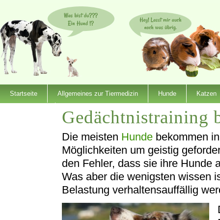
Startseite
Allgemeines zur Tiermedizin
Hunde
Katzen
Gedächtnistraining
Dienstleister
Die meisten
Hunde
bekommen in d
Möglichkeiten um geistig geforde
den Fehler, dass sie ihre Hunde a
Was aber die wenigsten wissen is
Belastung verhaltensauffällig wer