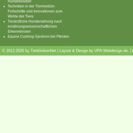
Hundebesitzer
Techniken in der Tiermedizin:
Fortschritte und Innovationen zum
Wohle der Tiere
Tierärztliche Hundenahrung nach
ernährungswissenschaftlichen
Erkenntnissen
Equine Cushing-Syndrom bei Pferden
© 2012-2026 by TierklinikenNet | Layout & Design by
UPA-Webdesign.de
.
|