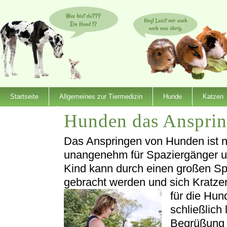
Startseite
Allgemeines zur Tiermedizin
Hunde
Katzen
Hunden das Anspri
Dienstleister
Das Anspringen von Hunden ist ni
unangenehm für Spaziergänger un
Kind kann durch einen großen Sp
gebracht werden und sich Kratze
für die Hund
schließlich 
Begrüßung 