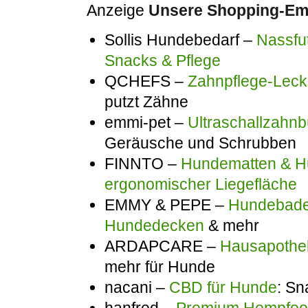
Anzeige
Unsere Shopping-Emp
Sollis Hundebedarf –
Nassfut
Snacks & Pflege
QCHEFS –
Zahnpflege-Lecke
putzt Zähne
emmi-pet –
Ultraschallzahnb
Geräusche und Schrubben
FINNTO –
Hundematten & Hu
ergonomischer Liegefläche
EMMY & PEPE –
Hundebadem
Hundedecken
& mehr
ARDAPCARE –
Hausapothek
mehr für Hunde
nacani –
CBD für Hunde
: Sn
hanfred –
Premium Hempfo