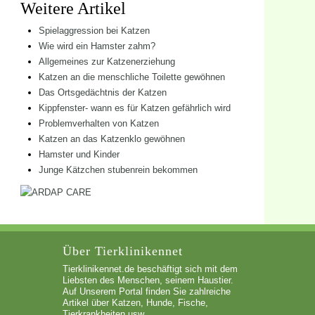
Weitere Artikel
Spielaggression bei Katzen
Wie wird ein Hamster zahm?
Allgemeines zur Katzenerziehung
Katzen an die menschliche Toilette gewöhnen
Das Ortsgedächtnis der Katzen
Kippfenster- wann es für Katzen gefährlich wird
Problemverhalten von Katzen
Katzen an das Katzenklo gewöhnen
Hamster und Kinder
Junge Kätzchen stubenrein bekommen
Über Tierklinikennet
Tierklinikennet.de beschäftigt sich mit dem
Liebsten des Menschen, seinem Haustier.
Auf Unserem Portal finden Sie zahlreiche
Artikel über Katzen, Hunde, Fische,
Tierkrankheiten usw.