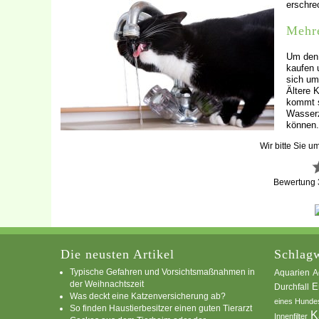
erschre
Mehre
Um den 
kaufen 
sich um
Ältere 
kommt s
Wasserz
können.
Wir bitte Sie u
Bewertung
Die neusten Artikel
Schlagw
Typische Gefahren und Vorsichtsmaßnahmen in
A
Aquarien
der Weihnachtszeit
E
Durchfall
Was deckt eine Katzenversicherung ab?
eines Hunde
So finden Haustierbesitzer einen guten Tierarzt
K
Innenfilter