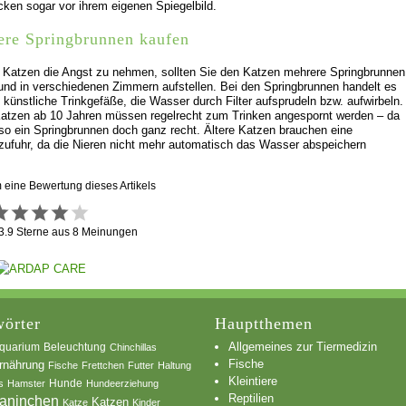
cken sogar vor ihrem eigenen Spiegelbild.
re Springbrunnen kaufen
Katzen die Angst zu nehmen, sollten Sie den Katzen mehrere Springbrunnen
und in verschiedenen Zimmern aufstellen. Bei den Springbrunnen handelt es
 künstliche Trinkgefäße, die Wasser durch Filter aufsprudeln bzw. aufwirbeln.
Katzen ab 10 Jahren müssen regelrecht zum Trinken angespornt werden – da
o ein Springbrunnen doch ganz recht. Ältere Katzen brauchen eine
ufuhr, da die Nieren nicht mehr automatisch das Wasser abspeichern
m eine Bewertung dieses Artikels
3.9
Sterne aus
8
Meinungen
örter
Hauptthemen
Allgemeines zur Tiermedizin
quarium
Beleuchtung
Chinchillas
Fische
rnährung
Fische
Frettchen
Futter
Haltung
Kleintiere
s
Hamster
Hunde
Hundeerziehung
Reptilien
aninchen
Katzen
Katze
Kinder