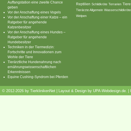
Auffangstation eine zweite Chance
Reptilien
Tiere
Schildkröte
Terrarien
geben
Tierärzte Allgemein
Wasserschildkröte
Vor der Anschaffung eines Vogels
Welpen
Vor der Anschaffung einer Katze – ein
Ratgeber für angehende
Katzenbesitzer
Vor der Anschaffung eines Hundes –
Ratgeber für angehende
Hundebesitzer
Techniken in der Tiermedizin:
Fortschritte und Innovationen zum
Wohle der Tiere
Tierärztliche Hundenahrung nach
ernährungswissenschaftlichen
Erkenntnissen
Equine Cushing-Syndrom bei Pferden
© 2012-2026 by TierklinikenNet | Layout & Design by
UPA-Webdesign.de
.
|