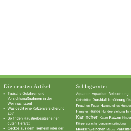
Die neusten Artikel
Schlagwörter
Typische Gefahren und
Aquarium
Aquarien
Beleuchtung
Vorsichtsmaßnahmen in der
Ernährung
Durchfall
Chinchillas
Fi
Weihnachtszeit
Frettchen
Futter
Haltung eines Hunde
Was deckt eine Katzenversicherung
Hamster
Hunde
Hundeerziehung
Inn
ab?
Kaninchen
Katzen
Katze
Kinde
So finden Haustierbesitzer einen
guten Tierarzt
Körpersprache
Lungenentzündung
Geckos aus dem Tierheim oder der
Parasite
Meerschweinchen
Mäuse