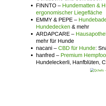
FINNTO –
Hundematten & Hu
ergonomischer Liegefläche
EMMY & PEPE –
Hundebadem
Hundedecken
& mehr
ARDAPCARE –
Hausapothek
mehr für Hunde
nacani –
CBD für Hunde
: Sn
hanfred –
Premium Hempfo
Hundeleckerli, Hanfblüten,