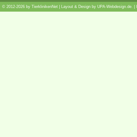
© 2012-2026 by TierklinikenNet | Layout & Design by
UPA-Webdesign.de
.
|