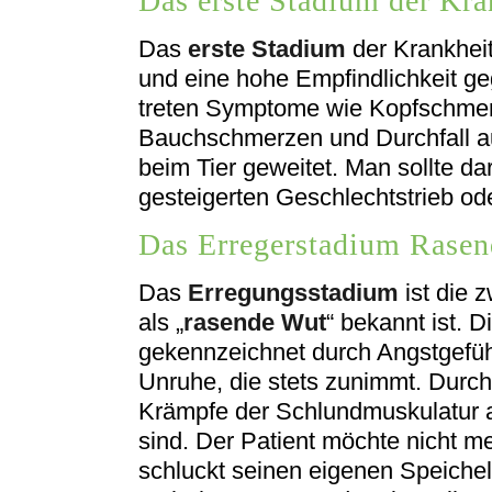
Das erste Stadium der Kra
Das
erste Stadium
der Krankheit
und eine hohe Empfindlichkeit 
treten Symptome wie Kopfschmerz
Bauchschmerzen und Durchfall au
beim Tier geweitet. Man sollte da
gesteigerten Geschlechtstrieb od
Das Erregerstadium Rase
Das
Erregungsstadium
ist die 
als „
rasende Wut
“ bekannt ist. D
gekennzeichnet durch Angstgefüh
Unruhe, die stets zunimmt. Dur
Krämpfe der Schlundmuskulatur a
sind. Der Patient möchte nicht m
schluckt seinen eigenen Speichel