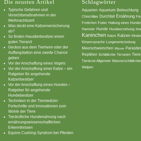
Die neusten Artikel
Schlagwörter
Typische Gefahren und
Aquarium
Aquarien
Beleuchtung
Vorsichtsmaßnahmen in der
Ernährung
Durchfall
Chinchillas
Fi
Weihnachtszeit
Frettchen
Futter
Haltung eines Hunde
Was deckt eine Katzenversicherung
Hamster
Hunde
Hundeerziehung
Inn
ab?
Kaninchen
Katzen
Katze
Kinde
So finden Haustierbesitzer einen
guten Tierarzt
Körpersprache
Lungenentzündung
Geckos aus dem Tierheim oder der
Parasite
Meerschweinchen
Mäuse
Auffangstation eine zweite Chance
Reptilien
Tiere
Schildkröte
Terrarien
geben
Tierärzte Allgemein
Wasserschildkröte
Vor der Anschaffung eines Vogels
Welpen
Vor der Anschaffung einer Katze – ein
Ratgeber für angehende
Katzenbesitzer
Vor der Anschaffung eines Hundes –
Ratgeber für angehende
Hundebesitzer
Techniken in der Tiermedizin:
Fortschritte und Innovationen zum
Wohle der Tiere
Tierärztliche Hundenahrung nach
ernährungswissenschaftlichen
Erkenntnissen
Equine Cushing-Syndrom bei Pferden