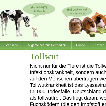
Startseite
Allgemeines zur Tiermedizin
Hunde
Katzen
Tollwut
Dienstleister
Nicht nur für die Tiere ist die Tol
Infektionskrankheit, sondern auc
auf den Menschen übertragen wer
Tollwutkrankheit ist das Lyssavir
55.000 Todesfälle, Deutschland d
als tollwutfrei. Das liegt daran, 
Fuchsködern (die den Impfstoff ent