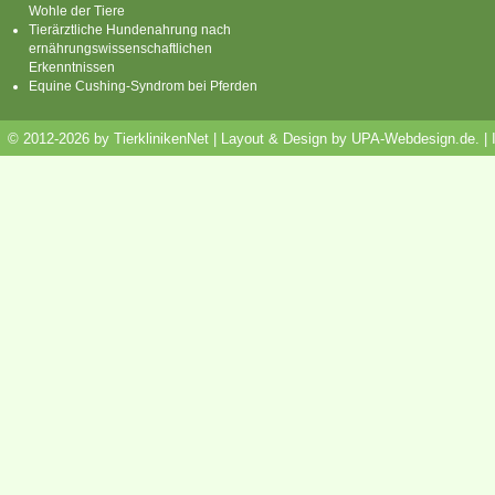
Wohle der Tiere
Tierärztliche Hundenahrung nach
ernährungswissenschaftlichen
Erkenntnissen
Equine Cushing-Syndrom bei Pferden
© 2012-2026 by TierklinikenNet | Layout & Design by
UPA-Webdesign.de
.
|