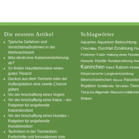
Die neusten Artikel
Schlagwörter
Typische Gefahren und
Aquarium
Aquarien
Beleuchtung
Vorsichtsmaßnahmen in der
Ernährung
Durchfall
Chinchillas
Fi
Weihnachtszeit
Frettchen
Futter
Haltung eines Hunde
Was deckt eine Katzenversicherung
Hamster
Hunde
Hundeerziehung
Inn
ab?
Kaninchen
Katzen
Katze
Kinde
So finden Haustierbesitzer einen
guten Tierarzt
Körpersprache
Lungenentzündung
Geckos aus dem Tierheim oder der
Parasite
Meerschweinchen
Mäuse
Auffangstation eine zweite Chance
Reptilien
Tiere
Schildkröte
Terrarien
geben
Tierärzte Allgemein
Wasserschildkröte
Vor der Anschaffung eines Vogels
Welpen
Vor der Anschaffung einer Katze – ein
Ratgeber für angehende
Katzenbesitzer
Vor der Anschaffung eines Hundes –
Ratgeber für angehende
Hundebesitzer
Techniken in der Tiermedizin:
Fortschritte und Innovationen zum