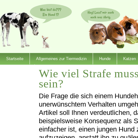
Startseite
Allgemeines zur Tiermedizin
Hunde
Katzen
Wie viel Strafe mus
Dienstleister
sein?
Die Frage die sich einem Hundehalt
unerwünschtem Verhalten umgeht 
Artikel soll Ihnen verdeutlichen, 
beispielsweise Konsequenz als St
einfacher ist, einen jungen Hund
aufzuzeigen, anstatt ihn zu quäl