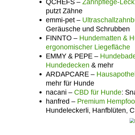
QCHEFS –
Zahnpflege-Lecke
putzt Zähne
emmi-pet –
Ultraschallzahnb
Geräusche und Schrubben
FINNTO –
Hundematten & Hu
ergonomischer Liegefläche
EMMY & PEPE –
Hundebadem
Hundedecken
& mehr
ARDAPCARE –
Hausapothek
mehr für Hunde
nacani –
CBD für Hunde
: Sn
hanfred –
Premium Hempfo
Hundeleckerli, Hanfblüten,