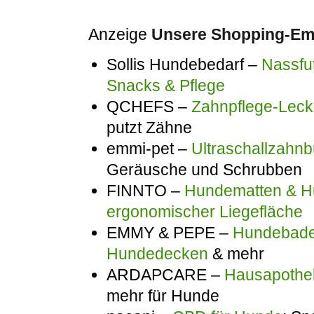
Anzeige
Unsere Shopping-Emp
Sollis Hundebedarf –
Nassfut
Snacks & Pflege
QCHEFS –
Zahnpflege-Lecke
putzt Zähne
emmi-pet –
Ultraschallzahnb
Geräusche und Schrubben
FINNTO –
Hundematten & Hu
ergonomischer Liegefläche
EMMY & PEPE –
Hundebadem
Hundedecken
& mehr
ARDAPCARE –
Hausapothek
mehr für Hunde