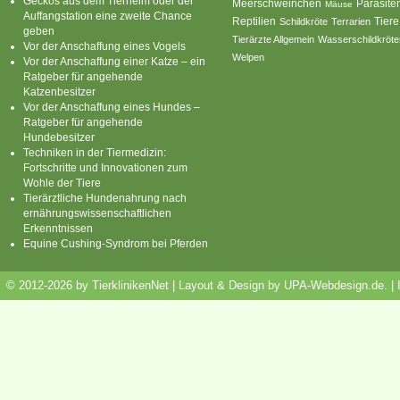
Geckos aus dem Tierheim oder der
Parasite
Meerschweinchen
Mäuse
Auffangstation eine zweite Chance
Reptilien
Tiere
Schildkröte
Terrarien
geben
Tierärzte Allgemein
Wasserschildkröte
Vor der Anschaffung eines Vogels
Welpen
Vor der Anschaffung einer Katze – ein
Ratgeber für angehende
Katzenbesitzer
Vor der Anschaffung eines Hundes –
Ratgeber für angehende
Hundebesitzer
Techniken in der Tiermedizin:
Fortschritte und Innovationen zum
Wohle der Tiere
Tierärztliche Hundenahrung nach
ernährungswissenschaftlichen
Erkenntnissen
Equine Cushing-Syndrom bei Pferden
© 2012-2026 by TierklinikenNet | Layout & Design by
UPA-Webdesign.de
.
|