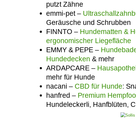
putzt Zähne
emmi-pet –
Ultraschallzahnb
Geräusche und Schrubben
FINNTO –
Hundematten & Hu
ergonomischer Liegefläche
EMMY & PEPE –
Hundebadem
Hundedecken
& mehr
ARDAPCARE –
Hausapothek
mehr für Hunde
nacani –
CBD für Hunde
: Sn
hanfred –
Premium Hempfo
Hundeleckerli, Hanfblüten,