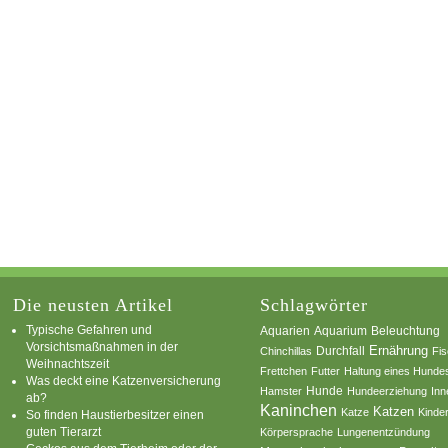
Die neusten Artikel
Schlagwörter
Typische Gefahren und
Aquarium
Aquarien
Beleuchtung
Vorsichtsmaßnahmen in der
Ernährung
Durchfall
Chinchillas
Fi
Weihnachtszeit
Frettchen
Futter
Haltung eines Hunde
Was deckt eine Katzenversicherung
Hamster
Hunde
Hundeerziehung
Inn
ab?
Kaninchen
Katzen
Katze
Kinde
So finden Haustierbesitzer einen
guten Tierarzt
Körpersprache
Lungenentzündung