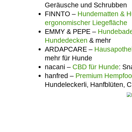
Geräusche und Schrubben
FINNTO –
Hundematten & Hu
ergonomischer Liegefläche
EMMY & PEPE –
Hundebadem
Hundedecken
& mehr
ARDAPCARE –
Hausapothek
mehr für Hunde
nacani –
CBD für Hunde
: Sn
hanfred –
Premium Hempfo
Hundeleckerli, Hanfblüten,