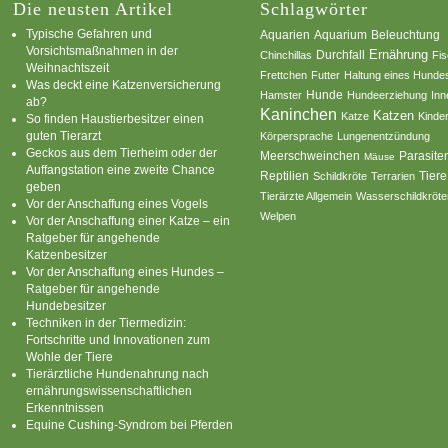
Die neusten Artikel
Schlagwörter
Typische Gefahren und
Aquarium
Aquarien
Beleuchtung
Vorsichtsmaßnahmen in der
Ernährung
Durchfall
Chinchillas
Fi
Weihnachtszeit
Frettchen
Futter
Haltung eines Hunde
Was deckt eine Katzenversicherung
Hamster
Hunde
Hundeerziehung
Inn
ab?
Kaninchen
Katzen
Katze
Kinde
So finden Haustierbesitzer einen
guten Tierarzt
Körpersprache
Lungenentzündung
Geckos aus dem Tierheim oder der
Parasite
Meerschweinchen
Mäuse
Auffangstation eine zweite Chance
Reptilien
Tiere
Schildkröte
Terrarien
geben
Tierärzte Allgemein
Wasserschildkröte
Vor der Anschaffung eines Vogels
Welpen
Vor der Anschaffung einer Katze – ein
Ratgeber für angehende
Katzenbesitzer
Vor der Anschaffung eines Hundes –
Ratgeber für angehende
Hundebesitzer
Techniken in der Tiermedizin:
Fortschritte und Innovationen zum
Wohle der Tiere
Tierärztliche Hundenahrung nach
ernährungswissenschaftlichen
Erkenntnissen
Equine Cushing-Syndrom bei Pferden