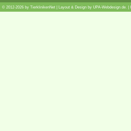
© 2012-2026 by TierklinikenNet | Layout & Design by
UPA-Webdesign.de
.
|