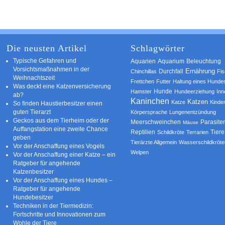
Die neusten Artikel
Schlagwörter
Typische Gefahren und
Aquarium
Aquarien
Beleuchtung
Vorsichtsmaßnahmen in der
Ernährung
Durchfall
Chinchillas
Fi
Weihnachtszeit
Frettchen
Futter
Haltung eines Hunde
Was deckt eine Katzenversicherung
Hamster
Hunde
Hundeerziehung
Inn
ab?
Kaninchen
Katzen
Katze
Kinde
So finden Haustierbesitzer einen
guten Tierarzt
Körpersprache
Lungenentzündung
Geckos aus dem Tierheim oder der
Parasite
Meerschweinchen
Mäuse
Auffangstation eine zweite Chance
Reptilien
Tiere
Schildkröte
Terrarien
geben
Tierärzte Allgemein
Wasserschildkröte
Vor der Anschaffung eines Vogels
Welpen
Vor der Anschaffung einer Katze – ein
Ratgeber für angehende
Katzenbesitzer
Vor der Anschaffung eines Hundes –
Ratgeber für angehende
Hundebesitzer
Techniken in der Tiermedizin:
Fortschritte und Innovationen zum
Wohle der Tiere