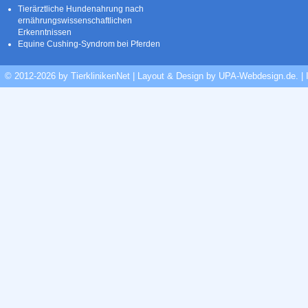
Tierärztliche Hundenahrung nach
ernährungswissenschaftlichen
Erkenntnissen
Equine Cushing-Syndrom bei Pferden
© 2012-2026 by TierklinikenNet | Layout & Design by
UPA-Webdesign.de
.
|