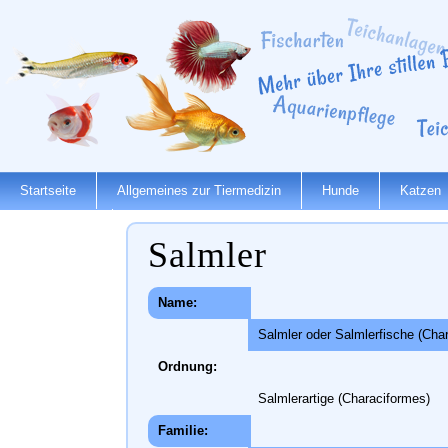
Startseite
Allgemeines zur Tiermedizin
Hunde
Katzen
Dienstleister
Salmler
Name:
Salmler oder Salmlerfische (Cha
Ordnung:
Salmlerartige (Characiformes)
Familie: