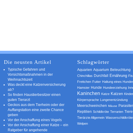
Die neusten Artikel
Schlagwörter
Typische Gefahren und
Aquarium
Aquarien
Beleuchtung
Vorsichtsmaßnahmen in der
Ernährung
Durchfall
Chinchillas
Fi
Weihnachtszeit
Frettchen
Futter
Haltung eines Hunde
Was deckt eine Katzenversicherung
Hamster
Hunde
Hundeerziehung
Inn
ab?
Kaninchen
Katzen
Katze
Kinde
So finden Haustierbesitzer einen
guten Tierarzt
Körpersprache
Lungenentzündung
Geckos aus dem Tierheim oder der
Parasite
Meerschweinchen
Mäuse
Auffangstation eine zweite Chance
Reptilien
Tiere
Schildkröte
Terrarien
geben
Tierärzte Allgemein
Wasserschildkröte
Vor der Anschaffung eines Vogels
Welpen
Vor der Anschaffung einer Katze – ein
Ratgeber für angehende