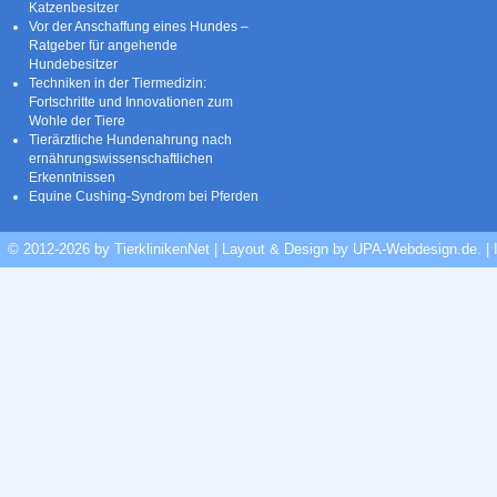
Katzenbesitzer
Vor der Anschaffung eines Hundes –
Ratgeber für angehende
Hundebesitzer
Techniken in der Tiermedizin:
Fortschritte und Innovationen zum
Wohle der Tiere
Tierärztliche Hundenahrung nach
ernährungswissenschaftlichen
Erkenntnissen
Equine Cushing-Syndrom bei Pferden
© 2012-2026 by TierklinikenNet | Layout & Design by
UPA-Webdesign.de
.
|