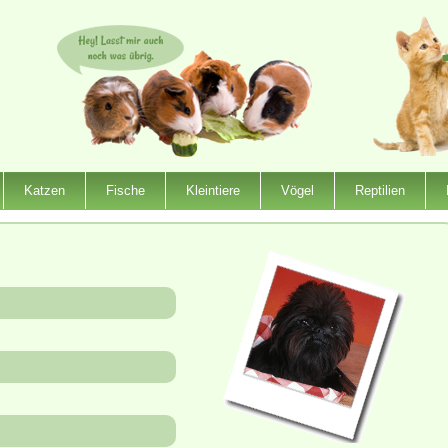
Katzen
Fische
Kleintiere
Vögel
Reptilien