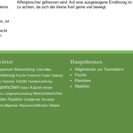
Affenpinscher gefressen wird. Auf eine ausgewogene Ernährung ist
leme.
zu achten, da sich der kleine Kerl gerne viel bewegt.
n, ist
eicht
n
örter
Hauptthemen
Allgemeines zur Tiermedizin
quarium
Beleuchtung
Chinchillas
Fische
rnährung
Fische
Frettchen
Futter
Haltung
Kleintiere
s
Hamster
Hunde
Hundeerziehung
Reptilien
aninchen
Katzen
Katze
Kinder
he
Lungenentzündung
Meerschweinchen
siten
Reptilien
Schildkröte
Terrarien
zte Allgemein
Wasserschildkröten
Welpen