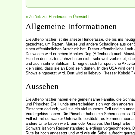
« Zurück zur Hunderassen Übersicht
Allgemeine Informationen
Die Affenpinscher ist die älteste Hunderasse, die bis ins heut
gezüchtet, um Ratten, Mäuse und andere Schädlinge aus der S
einen affenähnlichen Ausdruck hat. Dieser affenähnliche Look
Deswegen wird er neben Monkey Dog (Affenhund) auch Moustache
Hund in den letzten Jahrzehnten nicht sehr weit verbreitet, dab
und auch sehr einfühlsam. Er eignet sich für sportliche Aktivit
klein sind, dass sie an Bord sein dürfen. In den USA wird der 
Shows eingesetzt wird. Dort wird er liebevoll "kesser Kobold "
Aussehen
Die Affenpinscher haben eine gemeinsame Familie, die Schna
und Pinscher. Die Hunde unterscheiden sich von den anderen
Pinschern dadurch, weil sie ein viel rauheres Fell und ein ande
Vordergebiss haben. Die Pinscher haben ein Scherengebiss. 
Fell ist mit schwarzer Unterwolle bestückt, es kommen aber a
andere Unterfarben wie Braun oder Grau vor. Die Hauptfarbe
Schwarz ist vom Rassenstandard allerdings vorgeschrieben. D
Rute ist hoch angesetzt und wird wie ein Säbel aufrecht getrag