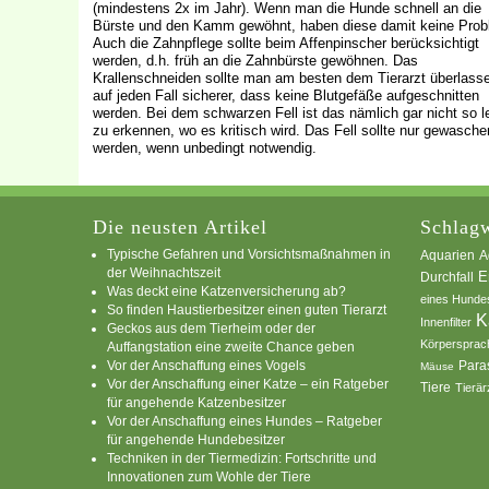
(mindestens 2x im Jahr). Wenn man die Hunde schnell an die
Bürste und den Kamm gewöhnt, haben diese damit keine Prob
Auch die Zahnpflege sollte beim Affenpinscher berücksichtigt
werden, d.h. früh an die Zahnbürste gewöhnen. Das
Krallenschneiden sollte man am besten dem Tierarzt überlasse
auf jeden Fall sicherer, dass keine Blutgefäße aufgeschnitten
werden. Bei dem schwarzen Fell ist das nämlich gar nicht so l
zu erkennen, wo es kritisch wird. Das Fell sollte nur gewasche
werden, wenn unbedingt notwendig.
Die neusten Artikel
Schlagw
Typische Gefahren und Vorsichtsmaßnahmen in
A
Aquarien
der Weihnachtszeit
E
Durchfall
Was deckt eine Katzenversicherung ab?
eines Hunde
So finden Haustierbesitzer einen guten Tierarzt
K
Innenfilter
Geckos aus dem Tierheim oder der
Körpersprac
Auffangstation eine zweite Chance geben
Vor der Anschaffung eines Vogels
Para
Mäuse
Vor der Anschaffung einer Katze – ein Ratgeber
Tiere
Tierär
für angehende Katzenbesitzer
Vor der Anschaffung eines Hundes – Ratgeber
für angehende Hundebesitzer
Techniken in der Tiermedizin: Fortschritte und
Innovationen zum Wohle der Tiere