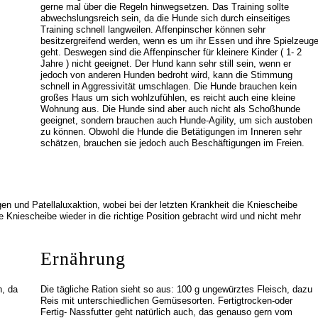
gerne mal über die Regeln hinwegsetzen. Das Training sollte
abwechslungsreich sein, da die Hunde sich durch einseitiges
Training schnell langweilen. Affenpinscher können sehr
besitzergreifend werden, wenn es um ihr Essen und ihre Spielzeug
geht. Deswegen sind die Affenpinscher für kleinere Kinder ( 1- 2
Jahre ) nicht geeignet. Der Hund kann sehr still sein, wenn er
jedoch von anderen Hunden bedroht wird, kann die Stimmung
schnell in Aggressivität umschlagen. Die Hunde brauchen kein
großes Haus um sich wohlzufühlen, es reicht auch eine kleine
Wohnung aus. Die Hunde sind aber auch nicht als Schoßhunde
geeignet, sondern brauchen auch Hunde-Agility, um sich austoben
zu können. Obwohl die Hunde die Betätigungen im Inneren sehr
schätzen, brauchen sie jedoch auch Beschäftigungen im Freien.
gen und Patellaluxaktion, wobei bei der letzten Krankheit die Kniescheibe
ie Kniescheibe wieder in die richtige Position gebracht wird und nicht mehr
Ernährung
h, da
Die tägliche Ration sieht so aus: 100 g ungewürztes Fleisch, dazu
Reis mit unterschiedlichen Gemüsesorten. Fertigtrocken-oder
Fertig- Nassfutter geht natürlich auch, das genauso gern vom