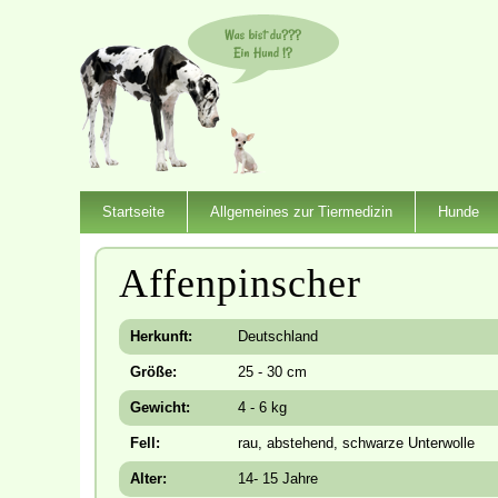
Startseite
Allgemeines zur Tiermedizin
Hunde
Affenpinscher
Herkunft:
Deutschland
Größe:
25 - 30 cm
Gewicht:
4 - 6 kg
Fell:
rau, abstehend, schwarze Unterwolle
Alter:
14- 15 Jahre