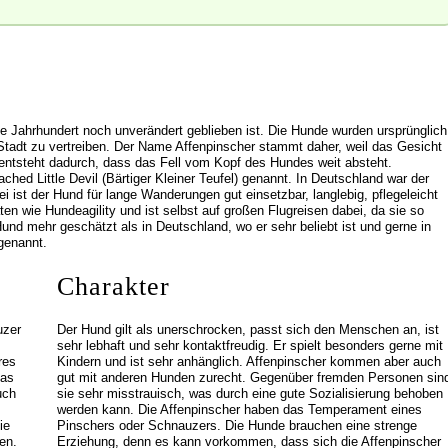
ige Jahrhundert noch unverändert geblieben ist. Die Hunde wurden ursprünglich
tadt zu vertreiben. Der Name Affenpinscher stammt daher, weil das Gesicht
 entsteht dadurch, dass das Fell vom Kopf des Hundes weit absteht.
d Little Devil (Bärtiger Kleiner Teufel) genannt. In Deutschland war der
ei ist der Hund für lange Wanderungen gut einsetzbar, langlebig, pflegeleicht
äten wie Hundeagility und ist selbst auf großen Flugreisen dabei, da sie so
Hund mehr geschätzt als in Deutschland, wo er sehr beliebt ist und gerne in
 genannt.
Charakter
uzer
Der Hund gilt als unerschrocken, passt sich den Menschen an, ist
sehr lebhaft und sehr kontaktfreudig. Er spielt besonders gerne mit
res
Kindern und ist sehr anhänglich. Affenpinscher kommen aber auch
Das
gut mit anderen Hunden zurecht. Gegenüber fremden Personen sin
uch
sie sehr misstrauisch, was durch eine gute Sozialisierung behoben
werden kann. Die Affenpinscher haben das Temperament eines
ie
Pinschers oder Schnauzers. Die Hunde brauchen eine strenge
en.
Erziehung, denn es kann vorkommen, dass sich die Affenpinscher