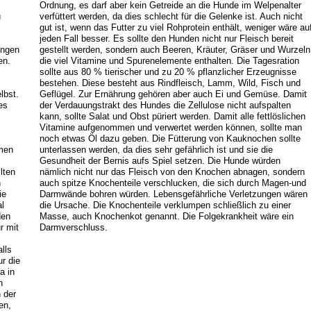
Ordnung, es darf aber kein Getreide an die Hunde im Welpenalter
u
verfüttert werden, da dies schlecht für die Gelenke ist. Auch nicht
gut ist, wenn das Futter zu viel Rohprotein enthält, weniger wäre au
jeden Fall besser. Es sollte den Hunden nicht nur Fleisch bereit
ungen
gestellt werden, sondern auch Beeren, Kräuter, Gräser und Wurzeln
en.
die viel Vitamine und Spurenelemente enthalten. Die Tagesration
sollte aus 80 % tierischer und zu 20 % pflanzlicher Erzeugnisse
bestehen. Diese besteht aus Rindfleisch, Lamm, Wild, Fisch und
lbst.
Geflügel. Zur Ernährung gehören aber auch Ei und Gemüse. Damit
es
der Verdauungstrakt des Hundes die Zellulose nicht aufspalten
kann, sollte Salat und Obst püriert werden. Damit alle fettlöslichen
Vitamine aufgenommen und verwertet werden können, sollte man
noch etwas Öl dazu geben. Die Fütterung von Kauknochen sollte
emen
unterlassen werden, da dies sehr gefährlich ist und sie die
Gesundheit der Bernis aufs Spiel setzen. Die Hunde würden
lten
nämlich nicht nur das Fleisch von den Knochen abnagen, sondern
n
auch spitze Knochenteile verschlucken, die sich durch Magen-und
ie
Darmwände bohren würden. Lebensgefährliche Verletzungen wären
l
die Ursache. Die Knochenteile verklumpen schließlich zu einer
den
Masse, auch Knochenkot genannt. Die Folgekrankheit wäre ein
r mit
Darmverschluss.
lls
r die
a in
n
 der
en,