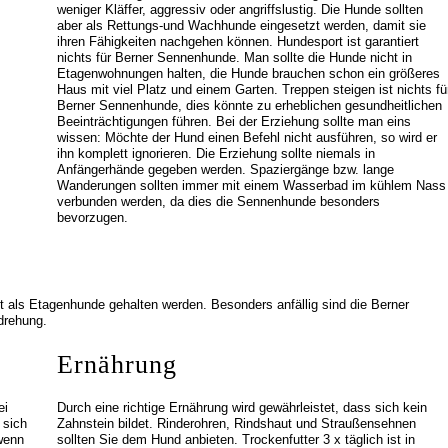
weniger Kläffer, aggressiv oder angriffslustig. Die Hunde sollten
aber als Rettungs-und Wachhunde eingesetzt werden, damit sie
ihren Fähigkeiten nachgehen können. Hundesport ist garantiert
nichts für Berner Sennenhunde. Man sollte die Hunde nicht in
Etagenwohnungen halten, die Hunde brauchen schon ein größeres
Haus mit viel Platz und einem Garten. Treppen steigen ist nichts fü
Berner Sennenhunde, dies könnte zu erheblichen gesundheitlichen
Beeinträchtigungen führen. Bei der Erziehung sollte man eins
wissen: Möchte der Hund einen Befehl nicht ausführen, so wird er
ihn komplett ignorieren. Die Erziehung sollte niemals in
Anfängerhände gegeben werden. Spaziergänge bzw. lange
Wanderungen sollten immer mit einem Wasserbad im kühlem Nass
verbunden werden, da dies die Sennenhunde besonders
bevorzugen.
 als Etagenhunde gehalten werden. Besonders anfällig sind die Berner
drehung.
Ernährung
ei
Durch eine richtige Ernährung wird gewährleistet, dass sich kein
 sich
Zahnstein bildet. Rinderohren, Rindshaut und Straußensehnen
 wenn
sollten Sie dem Hund anbieten. Trockenfutter 3 x täglich ist in