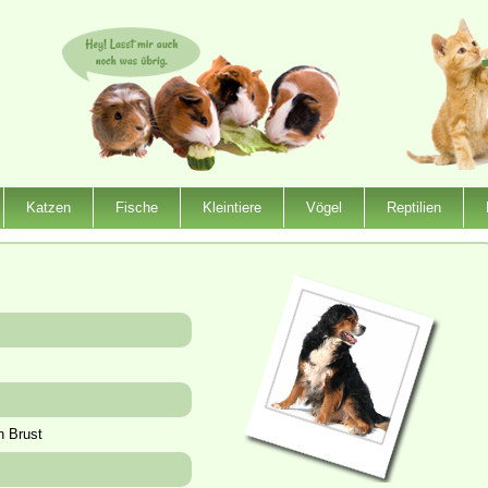
Katzen
Fische
Kleintiere
Vögel
Reptilien
n Brust