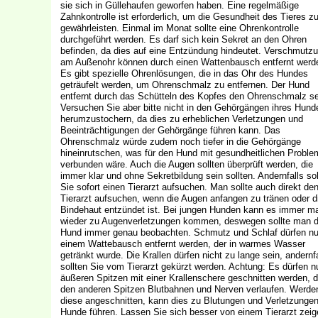
sie sich in Güllehaufen geworfen haben. Eine regelmäßige
Zahnkontrolle ist erforderlich, um die Gesundheit des Tieres z
gewährleisten. Einmal im Monat sollte eine Ohrenkontrolle
durchgeführt werden. Es darf sich kein Sekret an den Ohren
befinden, da dies auf eine Entzündung hindeutet. Verschmutz
am Außenohr können durch einen Wattenbausch entfernt werd
Es gibt spezielle Ohrenlösungen, die in das Ohr des Hundes
geträufelt werden, um Ohrenschmalz zu entfernen. Der Hund
entfernt durch das Schütteln des Kopfes den Ohrenschmalz se
Versuchen Sie aber bitte nicht in den Gehörgängen ihres Hund
herumzustochern, da dies zu erheblichen Verletzungen und
Beeinträchtigungen der Gehörgänge führen kann. Das
Ohrenschmalz würde zudem noch tiefer in die Gehörgänge
hineinrutschen, was für den Hund mit gesundheitlichen Probl
verbunden wäre. Auch die Augen sollten überprüft werden, die
immer klar und ohne Sekretbildung sein sollten. Andernfalls sol
Sie sofort einen Tierarzt aufsuchen. Man sollte auch direkt de
Tierarzt aufsuchen, wenn die Augen anfangen zu tränen oder d
Bindehaut entzündet ist. Bei jungen Hunden kann es immer ma
wieder zu Augenverletzungen kommen, deswegen sollte man 
Hund immer genau beobachten. Schmutz und Schlaf dürfen nu
einem Wattebausch entfernt werden, der in warmes Wasser
getränkt wurde. Die Krallen dürfen nicht zu lange sein, andernfa
sollten Sie vom Tierarzt gekürzt werden. Achtung: Es dürfen nu
äußeren Spitzen mit einer Krallenschere geschnitten werden, d
den anderen Spitzen Blutbahnen und Nerven verlaufen. Werde
diese angeschnitten, kann dies zu Blutungen und Verletzungen
Hunde führen. Lassen Sie sich besser von einem Tierarzt zeig