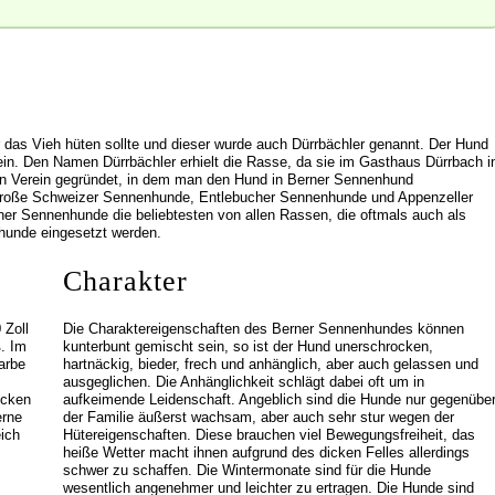
 das Vieh hüten sollte und dieser wurde auch Dürrbächler genannt. Der Hund
in. Den Namen Dürrbächler erhielt die Rasse, da sie im Gasthaus Dürrbach i
in Verein gegründet, in dem man den Hund in Berner Sennenhund
roße Schweizer Sennenhunde, Entlebucher Sennenhunde und Appenzeller
ner Sennenhunde die beliebtesten von allen Rassen, die oftmals auch als
hunde eingesetzt werden.
Charakter
 Zoll
Die Charaktereigenschaften des Berner Sennenhundes können
. Im
kunterbunt gemischt sein, so ist der Hund unerschrocken,
arbe
hartnäckig, bieder, frech und anhänglich, aber auch gelassen und
ausgeglichen. Die Anhänglichkeit schlägt dabei oft um in
ecken
aufkeimende Leidenschaft. Angeblich sind die Hunde nur gegenübe
erne
der Familie äußerst wachsam, aber auch sehr stur wegen der
ich
Hütereigenschaften. Diese brauchen viel Bewegungsfreiheit, das
heiße Wetter macht ihnen aufgrund des dicken Felles allerdings
schwer zu schaffen. Die Wintermonate sind für die Hunde
wesentlich angenehmer und leichter zu ertragen. Die Hunde sind