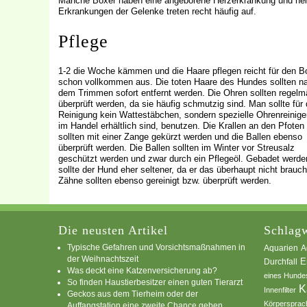
Manche Boxer haben eine angeborene Herzerkrankung und nei
Erkrankungen der Gelenke treten recht häufig auf.
Pflege
1-2 die Woche kämmen und die Haare pflegen reicht für den B
schon vollkommen aus. Die toten Haare des Hundes sollten n
dem Trimmen sofort entfernt werden. Die Ohren sollten regelm
überprüft werden, da sie häufig schmutzig sind. Man sollte für 
Reinigung kein Wattestäbchen, sondern spezielle Ohrenreiniger
im Handel erhältlich sind, benutzen. Die Krallen an den Pfoten
sollten mit einer Zange gekürzt werden und die Ballen ebenso
überprüft werden. Die Ballen sollten im Winter vor Streusalz
geschützt werden und zwar durch ein Pflegeöl. Gebadet werde
sollte der Hund eher seltener, da er das überhaupt nicht brauch
Zähne sollten ebenso gereinigt bzw. überprüft werden.
Die neusten Artikel
Schlagw
Typische Gefahren und Vorsichtsmaßnahmen in
A
Aquarien
der Weihnachtszeit
E
Durchfall
Was deckt eine Katzenversicherung ab?
eines Hunde
So finden Haustierbesitzer einen guten Tierarzt
K
Innenfilter
Geckos aus dem Tierheim oder der
Körpersprac
Auffangstation eine zweite Chance geben