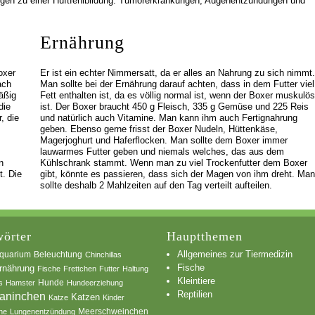
gen zu einer Hüftfehlbildung. Tumorerkrankungen, Augenentzündungen und
Ernährung
oxer
Er ist ein echter Nimmersatt, da er alles an Nahrung zu sich nimmt.
ach
Man sollte bei der Ernährung darauf achten, dass in dem Futter viel
äßig
Fett enthalten ist, da es völlig normal ist, wenn der Boxer muskulös
die
ist. Der Boxer braucht 450 g Fleisch, 335 g Gemüse und 225 Reis
, die
und natürlich auch Vitamine. Man kann ihm auch Fertignahrung
geben. Ebenso gerne frisst der Boxer Nudeln, Hüttenkäse,
Magerjoghurt und Haferflocken. Man sollte dem Boxer immer
lauwarmes Futter geben und niemals welches, das aus dem
n
Kühlschrank stammt. Wenn man zu viel Trockenfutter dem Boxer
t. Die
gibt, könnte es passieren, dass sich der Magen von ihm dreht. Man
sollte deshalb 2 Mahlzeiten auf den Tag verteilt aufteilen.
örter
Hauptthemen
Allgemeines zur Tiermedizin
quarium
Beleuchtung
Chinchillas
Fische
rnährung
Fische
Frettchen
Futter
Haltung
Kleintiere
s
Hamster
Hunde
Hundeerziehung
Reptilien
aninchen
Katzen
Katze
Kinder
he
Lungenentzündung
Meerschweinchen