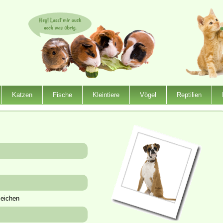
Katzen
Fische
Kleintiere
Vögel
Reptilien
zeichen