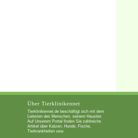
Über Tierklinikennet
Tierklinikennet.de beschäftigt sich mit dem
Liebsten des Menschen, seinem Haustier.
Auf Unserem Portal finden Sie zahlreiche
Artikel über Katzen, Hunde, Fische,
Tierkrankheiten usw.