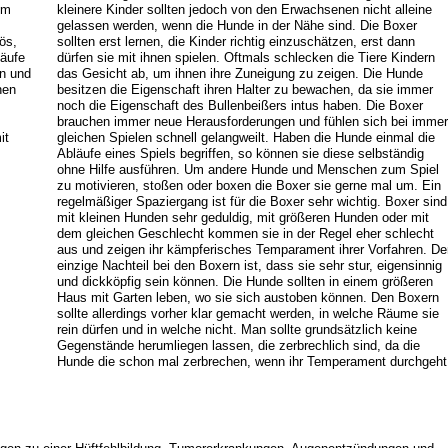
em
kleinere Kinder sollten jedoch von den Erwachsenen nicht alleine
gelassen werden, wenn die Hunde in der Nähe sind. Die Boxer
ös,
sollten erst lernen, die Kinder richtig einzuschätzen, erst dann
läufe
dürfen sie mit ihnen spielen. Oftmals schlecken die Tiere Kindern
en und
das Gesicht ab, um ihnen ihre Zuneigung zu zeigen. Die Hunde
hen
besitzen die Eigenschaft ihren Halter zu bewachen, da sie immer
noch die Eigenschaft des Bullenbeißers intus haben. Die Boxer
brauchen immer neue Herausforderungen und fühlen sich bei immer
it
gleichen Spielen schnell gelangweilt. Haben die Hunde einmal die
Abläufe eines Spiels begriffen, so können sie diese selbständig
ohne Hilfe ausführen. Um andere Hunde und Menschen zum Spiel
zu motivieren, stoßen oder boxen die Boxer sie gerne mal um. Ein
regelmäßiger Spaziergang ist für die Boxer sehr wichtig. Boxer sind
mit kleinen Hunden sehr geduldig, mit größeren Hunden oder mit
dem gleichen Geschlecht kommen sie in der Regel eher schlecht
aus und zeigen ihr kämpferisches Temparament ihrer Vorfahren. De
einzige Nachteil bei den Boxern ist, dass sie sehr stur, eigensinnig
und dickköpfig sein können. Die Hunde sollten in einem größeren
Haus mit Garten leben, wo sie sich austoben können. Den Boxern
sollte allerdings vorher klar gemacht werden, in welche Räume sie
rein dürfen und in welche nicht. Man sollte grundsätzlich keine
Gegenstände herumliegen lassen, die zerbrechlich sind, da die
Hunde die schon mal zerbrechen, wenn ihr Temperament durchgeht