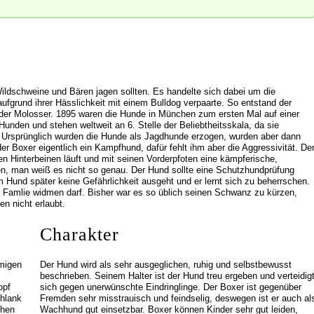
Wildschweine und Bären jagen sollten. Es handelte sich dabei um die
fgrund ihrer Hässlichkeit mit einem Bulldog verpaarte. So entstand der
 der Molosser. 1895 waren die Hunde in München zum ersten Mal auf einer
unden und stehen weltweit an 6. Stelle der Beliebtheitsskala, da sie
n. Ursprünglich wurden die Hunde als Jagdhunde erzogen, wurden aber dann
r Boxer eigentlich ein Kampfhund, dafür fehlt ihm aber die Aggressivität. De
en Hinterbeinen läuft und mit seinen Vorderpfoten eine kämpferische,
, man weiß es nicht so genau. Der Hund sollte eine Schutzhundprüfung
m Hund später keine Gefährlichkeit ausgeht und er lernt sich zu beherrschen.
ner Famlie widmen darf. Bisher war es so üblich seinen Schwanz zu kürzen,
en nicht erlaubt.
Charakter
migen
Der Hund wird als sehr ausgeglichen, ruhig und selbstbewusst
beschrieben. Seinem Halter ist der Hund treu ergeben und verteidig
opf
sich gegen unerwünschte Eindringlinge. Der Boxer ist gegenüber
chlank
Fremden sehr misstrauisch und feindselig, deswegen ist er auch al
chen
Wachhund gut einsetzbar. Boxer können Kinder sehr gut leiden,