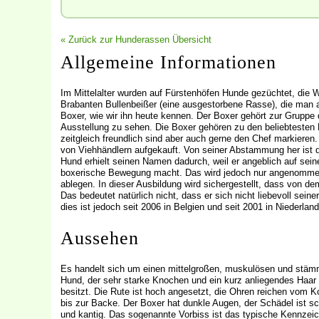
« Zurück zur Hunderassen Übersicht
Allgemeine Informationen
Im Mittelalter wurden auf Fürstenhöfen Hunde gezüchtet, die 
Brabanten Bullenbeißer (eine ausgestorbene Rasse), die man au
Boxer, wie wir ihn heute kennen. Der Boxer gehört zur Gruppe
Ausstellung zu sehen. Die Boxer gehören zu den beliebtesten H
zeitgleich freundlich sind aber auch gerne den Chef markiere
von Viehhändlern aufgekauft. Von seiner Abstammung her ist de
Hund erhielt seinen Namen dadurch, weil er angeblich auf sein
boxerische Bewegung macht. Das wird jedoch nur angenommen
ablegen. In dieser Ausbildung wird sichergestellt, dass von de
Das bedeutet natürlich nicht, dass er sich nicht liebevoll sei
dies ist jedoch seit 2006 in Belgien und seit 2001 in Niederland
Aussehen
Es handelt sich um einen mittelgroßen, muskulösen und stäm
Hund, der sehr starke Knochen und ein kurz anliegendes Haar
besitzt. Die Rute ist hoch angesetzt, die Ohren reichen vom K
bis zur Backe. Der Boxer hat dunkle Augen, der Schädel ist s
und kantig. Das sogenannte Vorbiss ist das typische Kennzei