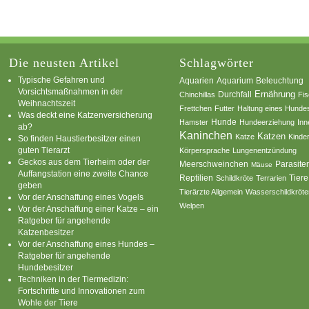
Die neusten Artikel
Schlagwörter
Typische Gefahren und
Aquarium
Aquarien
Beleuchtung
Vorsichtsmaßnahmen in der
Ernährung
Durchfall
Chinchillas
Fi
Weihnachtszeit
Frettchen
Futter
Haltung eines Hunde
Was deckt eine Katzenversicherung
Hamster
Hunde
Hundeerziehung
Inn
ab?
Kaninchen
Katzen
Katze
Kinde
So finden Haustierbesitzer einen
guten Tierarzt
Körpersprache
Lungenentzündung
Geckos aus dem Tierheim oder der
Parasite
Meerschweinchen
Mäuse
Auffangstation eine zweite Chance
Reptilien
Tiere
Schildkröte
Terrarien
geben
Tierärzte Allgemein
Wasserschildkröte
Vor der Anschaffung eines Vogels
Welpen
Vor der Anschaffung einer Katze – ein
Ratgeber für angehende
Katzenbesitzer
Vor der Anschaffung eines Hundes –
Ratgeber für angehende
Hundebesitzer
Techniken in der Tiermedizin:
Fortschritte und Innovationen zum
Wohle der Tiere