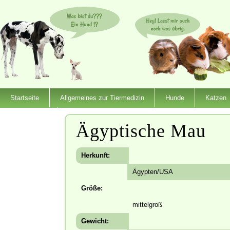
Startseite
Allgemeines zur Tiermedizin
Hunde
Katzen
Dienstleister
Ägyptische Mau
Herkunft:
Ägypten/USA
Größe:
mittelgroß
Gewicht: