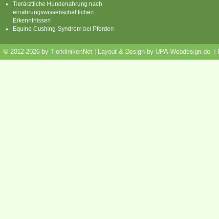
Tierärztliche Hundenahrung nach
ernährungswissenschaftlichen
Erkenntnissen
Equine Cushing-Syndrom bei Pferden
© 2012-2026 by TierklinikenNet | Layout & Design by
UPA-Webdesign.de
.
|