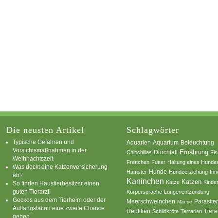
Die neusten Artikel
Schlagwörter
Typische Gefahren und
Aquarium
Aquarien
Beleuchtung
Vorsichtsmaßnahmen in der
Ernährung
Durchfall
Chinchillas
Fi
Weihnachtszeit
Frettchen
Futter
Haltung eines Hunde
Was deckt eine Katzenversicherung
Hamster
Hunde
Hundeerziehung
Inn
ab?
Kaninchen
Katzen
Katze
Kinde
So finden Haustierbesitzer einen
guten Tierarzt
Körpersprache
Lungenentzündung
Geckos aus dem Tierheim oder der
Parasite
Meerschweinchen
Mäuse
Auffangstation eine zweite Chance
Reptilien
Tiere
Schildkröte
Terrarien
geben