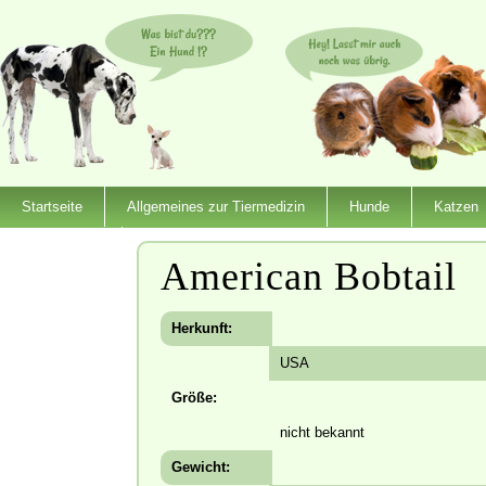
Startseite
Allgemeines zur Tiermedizin
Hunde
Katzen
Dienstleister
American Bobtail
Herkunft:
USA
Größe:
nicht bekannt
Gewicht: