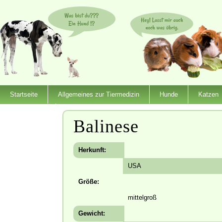
Startseite
Allgemeines zur Tiermedizin
Hunde
Katzen
Dienstleister
Balinese
Herkunft:
USA
Größe:
mittelgroß
Gewicht: