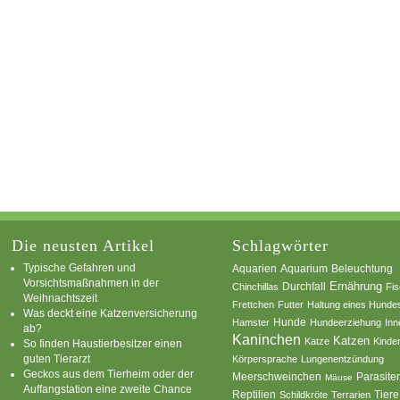
Die neusten Artikel
Schlagwörter
Typische Gefahren und
Aquarium
Aquarien
Beleuchtung
Vorsichtsmaßnahmen in der
Ernährung
Durchfall
Chinchillas
Fi
Weihnachtszeit
Frettchen
Futter
Haltung eines Hunde
Was deckt eine Katzenversicherung
Hamster
Hunde
Hundeerziehung
Inn
ab?
Kaninchen
Katzen
Katze
Kinde
So finden Haustierbesitzer einen
guten Tierarzt
Körpersprache
Lungenentzündung
Geckos aus dem Tierheim oder der
Parasite
Meerschweinchen
Mäuse
Auffangstation eine zweite Chance
Reptilien
Tiere
Schildkröte
Terrarien