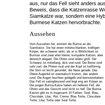
aus, nur das Fell sieht anders au
Beweis, dass die Katzenrasse Wo
Siamkatze war, sondern eine Hyb
Burmese Katzen hervorbrachte.
Aussehen
Vom Aussehen her, erinnert die Burma an die
Siamkatze. Sie hat einen mittelschlanken, kräftigen
Körper, der schwerer wirkt, als er in Wirklichkeit ist.
Burmas sind zwar eher kleine, kompakte Katzen, aber
dennoch elegant. Die Ohren sind relativ groß. Der
Schwanz ist mittellang, dick und rund. Die Beine sind
sehr zart, die Pfoten oval und der Kopf ist keilförmig.
Die Stirn ist leicht gerundet, die Nase gerade. Das
Obere Augenlid ist orientalisch krumm, das andere
rund. Die Augen leuchten goldgelb und bernsteinfarben.
Das Fell ist satinglänzend und liegt eng am Körper an.
Die jungen Burma-Katze haben ein helleres Fell, die
Ohren und das Gesicht sind nicht so hell. Die Burma-
Katzen gibt es in insgesamt 10 Farben: Seal, Blau,
Chocolate, Lilac, Rot, Creme, Blau Tortie, Chocolate
Tortie, Lilac Tortie oder Seal Tortie.