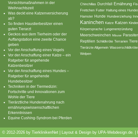
Vorsichtsmaßnahmen in der
Ernährung
Durchfall
Chinchillas
Fi
Weihnachtszeit
Frettchen
Futter
Haltung eines Hunde
Was deckt eine Katzenversicherung
Hamster
Hunde
Hundeerziehung
Inn
ab?
Kaninchen
Katzen
Katze
Kinde
So finden Haustierbesitzer einen
guten Tierarzt
Körpersprache
Lungenentzündung
Geckos aus dem Tierheim oder der
Parasite
Meerschweinchen
Mäuse
Auffangstation eine zweite Chance
Reptilien
Tiere
Schildkröte
Terrarien
geben
Tierärzte Allgemein
Wasserschildkröte
Vor der Anschaffung eines Vogels
Welpen
Vor der Anschaffung einer Katze – ein
Ratgeber für angehende
Katzenbesitzer
Vor der Anschaffung eines Hundes –
Ratgeber für angehende
Hundebesitzer
Techniken in der Tiermedizin:
Fortschritte und Innovationen zum
Wohle der Tiere
Tierärztliche Hundenahrung nach
ernährungswissenschaftlichen
Erkenntnissen
Equine Cushing-Syndrom bei Pferden
© 2012-2026 by TierklinikenNet | Layout & Design by
UPA-Webdesign.de
.
|