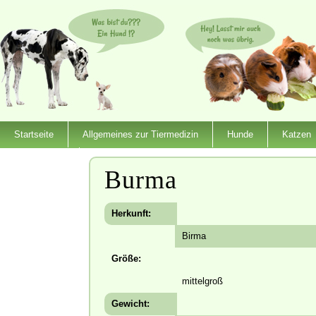
Startseite
Allgemeines zur Tiermedizin
Hunde
Katzen
Dienstleister
Burma
Herkunft:
Birma
Größe:
mittelgroß
Gewicht: