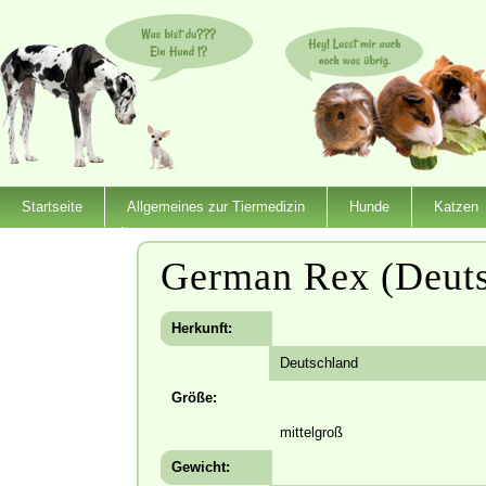
Startseite
Allgemeines zur Tiermedizin
Hunde
Katzen
Dienstleister
German Rex (Deut
Herkunft:
Deutschland
Größe:
mittelgroß
Gewicht: