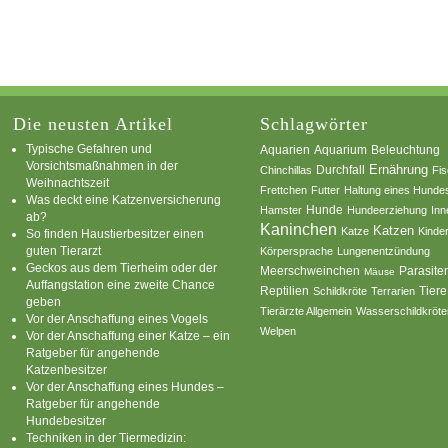
Die neusten Artikel
Schlagwörter
Typische Gefahren und
Aquarium
Aquarien
Beleuchtung
Vorsichtsmaßnahmen in der
Ernährung
Durchfall
Chinchillas
Fi
Weihnachtszeit
Frettchen
Futter
Haltung eines Hunde
Was deckt eine Katzenversicherung
Hamster
Hunde
Hundeerziehung
Inn
ab?
Kaninchen
Katzen
Katze
Kinde
So finden Haustierbesitzer einen
guten Tierarzt
Körpersprache
Lungenentzündung
Geckos aus dem Tierheim oder der
Parasite
Meerschweinchen
Mäuse
Auffangstation eine zweite Chance
Reptilien
Tiere
Schildkröte
Terrarien
geben
Tierärzte Allgemein
Wasserschildkröte
Vor der Anschaffung eines Vogels
Welpen
Vor der Anschaffung einer Katze – ein
Ratgeber für angehende
Katzenbesitzer
Vor der Anschaffung eines Hundes –
Ratgeber für angehende
Hundebesitzer
Techniken in der Tiermedizin: