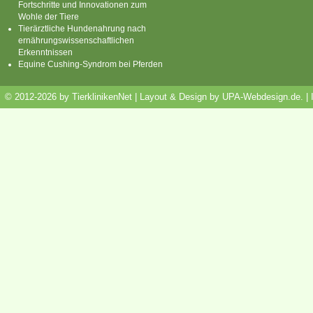
Fortschritte und Innovationen zum
Wohle der Tiere
Tierärztliche Hundenahrung nach
ernährungswissenschaftlichen
Erkenntnissen
Equine Cushing-Syndrom bei Pferden
© 2012-2026 by TierklinikenNet | Layout & Design by
UPA-Webdesign.de
.
|