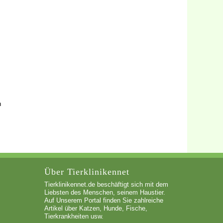
n
Über Tierklinikennet
Tierklinikennet.de beschäftigt sich mit dem
Liebsten des Menschen, seinem Haustier.
Auf Unserem Portal finden Sie zahlreiche
Artikel über Katzen, Hunde, Fische,
Tierkrankheiten usw.