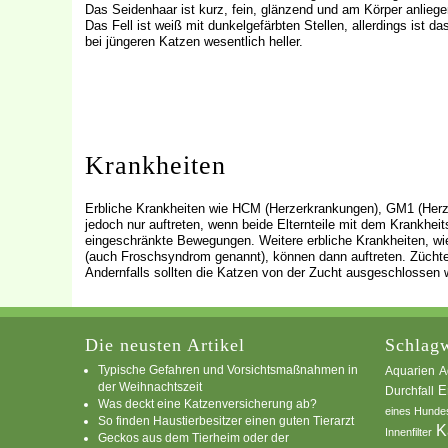
Das Seidenhaar ist kurz, fein, glänzend und am Körper anliege
Das Fell ist weiß mit dunkelgefärbten Stellen, allerdings ist das
bei jüngeren Katzen wesentlich heller.
Krankheiten
Erbliche Krankheiten wie HCM (Herzerkrankungen), GM1 (Herz
jedoch nur auftreten, wenn beide Elternteile mit dem Krankhei
eingeschränkte Bewegungen. Weitere erbliche Krankheiten, wi
(auch Froschsyndrom genannt), können dann auftreten. Züchter
Andernfalls sollten die Katzen von der Zucht ausgeschlossen 
Die neusten Artikel
Schlagw
Typische Gefahren und Vorsichtsmaßnahmen in
A
Aquarien
der Weihnachtszeit
E
Durchfall
Was deckt eine Katzenversicherung ab?
eines Hunde
So finden Haustierbesitzer einen guten Tierarzt
K
Innenfilter
Geckos aus dem Tierheim oder der