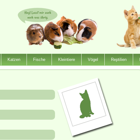
Katzen
Fische
Kleintiere
Vögel
Reptilien