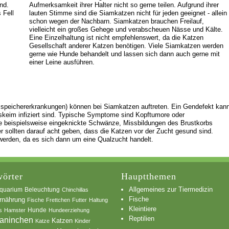
nd.
Aufmerksamkeit ihrer Halter nicht so gerne teilen. Aufgrund ihrer
 Fell
lauten Stimme sind die Siamkatzen nicht für jeden geeignet - allein
schon wegen der Nachbarn. Siamkatzen brauchen Freilauf,
vielleicht ein großes Gehege und verabscheuen Nässe und Kälte.
Eine Einzelhaltung ist nicht empfehlenswert, da die Katzen
Gesellschaft anderer Katzen benötigen. Viele Siamkatzen werden
gerne wie Hunde behandelt und lassen sich dann auch gerne mit
einer Leine ausführen.
speichererkrankungen) können bei Siamkatzen auftreten. Ein Gendefekt kan
tskeim infiziert sind. Typische Symptome sind Kopftumore oder
e beispielsweise eingeknickte Schwänze, Missbildungen des Brustkorbs
 sollten darauf acht geben, dass die Katzen vor der Zucht gesund sind.
werden, da es sich dann um eine Qualzucht handelt.
örter
Hauptthemen
Allgemeines zur Tiermedizin
quarium
Beleuchtung
Chinchillas
Fische
rnährung
Fische
Frettchen
Futter
Haltung
Kleintiere
s
Hamster
Hunde
Hundeerziehung
Reptilien
aninchen
Katzen
Katze
Kinder