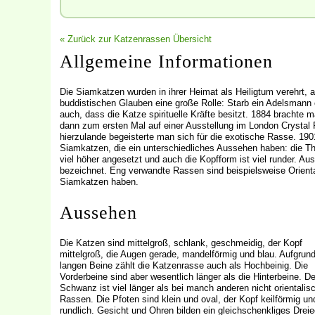
« Zurück zur Katzenrassen Übersicht
Allgemeine Informationen
Die Siamkatzen wurden in ihrer Heimat als Heiligtum verehrt, 
buddistischen Glauben eine große Rolle: Starb ein Adelsmann 
auch, dass die Katze spirituelle Kräfte besitzt. 1884 bracht
dann zum ersten Mal auf einer Ausstellung im London Crystal 
hierzulande begeisterte man sich für die exotische Rasse. 19
Siamkatzen, die ein unterschiedliches Aussehen haben: die Tha
viel höher angesetzt und auch die Kopfform ist viel runder. 
bezeichnet. Eng verwandte Rassen sind beispielsweise Orienta
Siamkatzen haben.
Aussehen
Die Katzen sind mittelgroß, schlank, geschmeidig, der Kopf
mittelgroß, die Augen gerade, mandelförmig und blau. Aufgrund
langen Beine zählt die Katzenrasse auch als Hochbeinig. Die
Vorderbeine sind aber wesentlich länger als die Hinterbeine. De
Schwanz ist viel länger als bei manch anderen nicht orientalis
Rassen. Die Pfoten sind klein und oval, der Kopf keilförmig un
rundlich. Gesicht und Ohren bilden ein gleichschenkliges Dreie