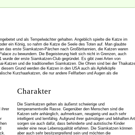
angebetet und als Tempelwächter gehalten. Angeblich spielte die Katze im
oder ein König, so nahm die Katze die Seele des Toten auf. Man glaubte
e man das erste Siamkatzen-Pärchen nach Großbritannien, die Katzen waren
Palace zu bewundern. Die Begeisterung hielt sich nicht in Grenzen, auch
01 wurde der erste Siamkatzen-Club gegründet. Es gibt zwei Arten von
i-Katzen und die traditionellen Siamkatzen. Die Ohren sind bei der Thaikatz
Aus diesem Grund werden die Katzen in den USA auch als Apfelköpfe
lische Kurzhaarkatzen, die nur andere Fellfarben und Augen als die
Charakter
Die Siamkatzen gelten als äußerst schwierige und
 ihrer
temperamentvolle Rasse. Gegenüber den Menschen sind die
Katzen sehr anhänglich, aufmerksam, neugierig und auch sehr
r
intelligent und lernfähig. Aufgrund ihrer gutmütigen und lebhaften Art
chen
sorgen sie auch dafür, dass behinderte und autistische Kinder
d
wieder eine neue Lebensqualität erfahren. Die Siamkatzen können
ck.
aber auch sehr besitzergreifend sein und möchten die