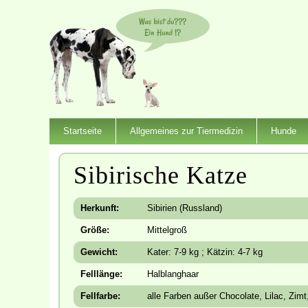
Startseite
Allgemeines zur Tiermedizin
Hunde
Sibirische Katze
Herkunft:
Sibirien (Russland)
Größe:
Mittelgroß
Gewicht:
Kater: 7-9 kg ; Kätzin: 4-7 kg
Felllänge:
Halblanghaar
Fellfarbe:
alle Farben außer Chocolate, Lilac, Zim