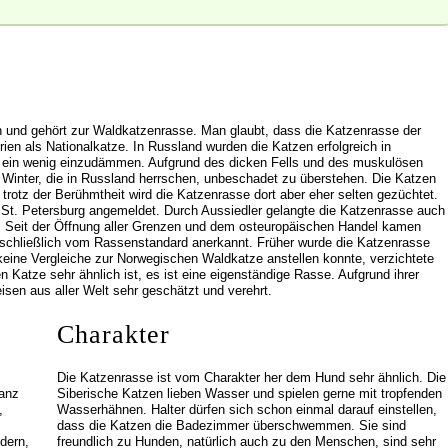
 und gehört zur Waldkatzenrasse. Man glaubt, dass die Katzenrasse der
irien als Nationalkatze. In Russland wurden die Katzen erfolgreich in
e ein wenig einzudämmen. Aufgrund des dicken Fells und des muskulösen
n Winter, die in Russland herrschen, unbeschadet zu überstehen. Die Katzen
 trotz der Berühmtheit wird die Katzenrasse dort aber eher selten gezüchtet.
 St. Petersburg angemeldet. Durch Aussiedler gelangte die Katzenrasse auch
. Seit der Öffnung aller Grenzen und dem osteuropäischen Handel kamen
chließlich vom Rassenstandard anerkannt. Früher wurde die Katzenrasse
eine Vergleiche zur Norwegischen Waldkatze anstellen konnte, verzichtete
atze sehr ähnlich ist, es ist eine eigenständige Rasse. Aufgrund ihrer
eisen aus aller Welt sehr geschätzt und verehrt.
Charakter
Die Katzenrasse ist vom Charakter her dem Hund sehr ähnlich. Die
wanz
Siberische Katzen lieben Wasser und spielen gerne mit tropfenden
,
Wasserhähnen. Halter dürfen sich schon einmal darauf einstellen,
dass die Katzen die Badezimmer überschwemmen. Sie sind
dern,
freundlich zu Hunden, natürlich auch zu den Menschen, sind sehr