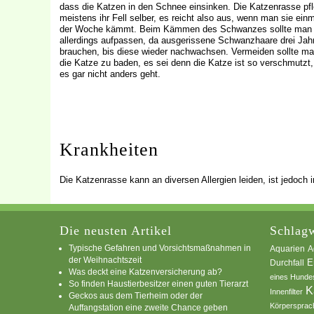
dass die Katzen in den Schnee einsinken. Die Katzenrasse pfl
meistens ihr Fell selber, es reicht also aus, wenn man sie einm
der Woche kämmt. Beim Kämmen des Schwanzes sollte man
allerdings aufpassen, da ausgerissene Schwanzhaare drei Jah
brauchen, bis diese wieder nachwachsen. Vermeiden sollte ma
die Katze zu baden, es sei denn die Katze ist so verschmutzt
es gar nicht anders geht.
Krankheiten
Die Katzenrasse kann an diversen Allergien leiden, ist jedoch
Die neusten Artikel
Schlagw
Typische Gefahren und Vorsichtsmaßnahmen in
A
Aquarien
der Weihnachtszeit
E
Durchfall
Was deckt eine Katzenversicherung ab?
eines Hunde
So finden Haustierbesitzer einen guten Tierarzt
K
Innenfilter
Geckos aus dem Tierheim oder der
Körpersprac
Auffangstation eine zweite Chance geben