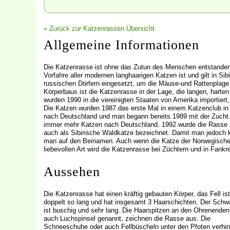
« Zurück zur Katzenrassen Übersicht
Allgemeine Informationen
Die Katzenrasse ist ohne das Zutun des Menschen entstanden
Vorfahre aller modernen langhaarigen Katzen ist und gilt in Sib
russischen Dörfern eingesetzt, um die Mäuse-und Rattenplag
Körperbaus ist die Katzenrasse in der Lage, die langen, harte
wurden 1990 in die vereinigten Staaten von Amerika importiert,
Die Katzen wurden 1987 das erste Mal in einem Katzenclub in
nach Deutschland und man begann bereits 1989 mit der Zucht
immer mehr Katzen nach Deutschland. 1992 wurde die Rasse s
auch als Sibirische Waldkatze bezeichnet. Damit man jedoch k
man auf den Beinamen. Auch wenn die Katze der Norwegischen K
liebevollen Art wird die Katzenrasse bei Züchtern und in Fankr
Aussehen
Die Katzenrasse hat einen kräftig gebauten Körper, das Fell ist
doppelt so lang und hat insgesamt 3 Haarschichten. Der Sch
ist buschig und sehr lang. Die Haarspitzen an den Ohrenenden
auch Luchspinsel genannt, zeichnen die Rasse aus. Die
Schneeschuhe oder auch Fellbüscheln unter den Pfoten verhin