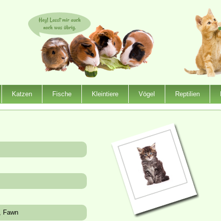
Katzen
Fische
Kleintiere
Vögel
Reptilien
t, Fawn