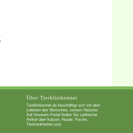
e
e
Über Tierklinikennet
Tierklinikennet.de beschäftigt sich mit dem
Liebsten des Menschen, seinem Haustier.
Auf Unserem Portal finden Sie zahlreiche
Artikel über Katzen, Hunde, Fische,
Tierkrankheiten usw.