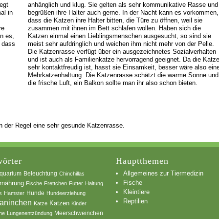
egt
anhänglich und klug. Sie gelten als sehr kommunikative Rasse und
al in
begrüßen ihre Halter auch gerne. In der Nacht kann es vorkommen,
dass die Katzen ihre Halter bitten, die Türe zu öffnen, weil sie
re
zusammen mit ihnen im Bett schlafen wollen. Haben sich die
n es,
Katzen einmal einen Lieblingsmenschen ausgesucht, so sind sie
, dass
meist sehr aufdringlich und weichen ihm nicht mehr von der Pelle.
Die Katzenrasse verfügt über ein ausgezeichnetes Sozialverhalten
und ist auch als Familienkatze hervorragend geeignet. Da die Katz
sehr kontaktfreudig ist, hasst sie Einsamkeit, besser wäre also ein
Mehrkatzenhaltung. Die Katzenrasse schätzt die warme Sonne und
die frische Luft, ein Balkon sollte man ihr also schon bieten.
 in der Regel eine sehr gesunde Katzenrasse.
örter
Hauptthemen
Allgemeines zur Tiermedizin
quarium
Beleuchtung
Chinchillas
Fische
rnährung
Fische
Frettchen
Futter
Haltung
Kleintiere
s
Hamster
Hunde
Hundeerziehung
Reptilien
aninchen
Katzen
Katze
Kinder
he
Lungenentzündung
Meerschweinchen