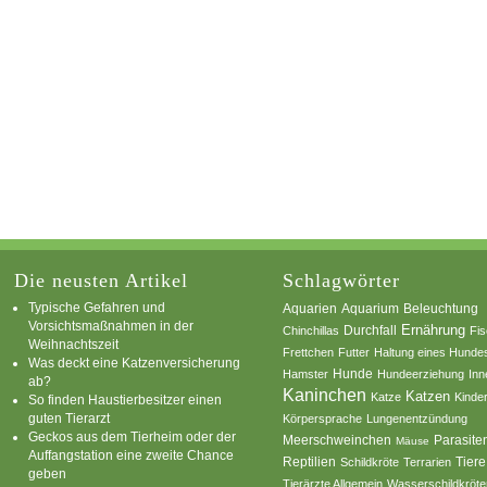
Die neusten Artikel
Schlagwörter
Typische Gefahren und
Aquarium
Aquarien
Beleuchtung
Vorsichtsmaßnahmen in der
Ernährung
Durchfall
Chinchillas
Fi
Weihnachtszeit
Frettchen
Futter
Haltung eines Hunde
Was deckt eine Katzenversicherung
Hamster
Hunde
Hundeerziehung
Inn
ab?
Kaninchen
Katzen
Katze
Kinde
So finden Haustierbesitzer einen
guten Tierarzt
Körpersprache
Lungenentzündung
Geckos aus dem Tierheim oder der
Parasite
Meerschweinchen
Mäuse
Auffangstation eine zweite Chance
Reptilien
Tiere
Schildkröte
Terrarien
geben
Tierärzte Allgemein
Wasserschildkröte