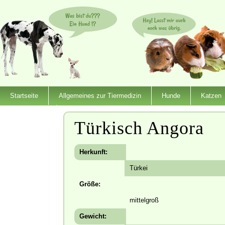
Startseite
Allgemeines zur Tiermedizin
Hunde
Katzen
Dienstleister
Türkisch Angora
Herkunft:
Türkei
Größe:
mittelgroß
Gewicht: