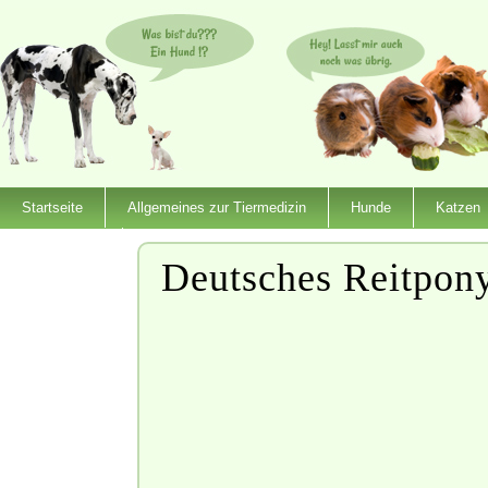
Startseite
Allgemeines zur Tiermedizin
Hunde
Katzen
Dienstleister
Deutsches Reitpon