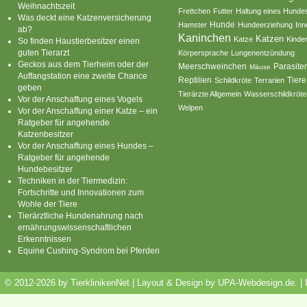
Weihnachtszeit
Frettchen
Futter
Haltung eines Hunde
Was deckt eine Katzenversicherung
Hamster
Hunde
Hundeerziehung
Inn
ab?
Kaninchen
Katzen
Katze
Kinde
So finden Haustierbesitzer einen
guten Tierarzt
Körpersprache
Lungenentzündung
Geckos aus dem Tierheim oder der
Parasite
Meerschweinchen
Mäuse
Auffangstation eine zweite Chance
Reptilien
Tiere
Schildkröte
Terrarien
geben
Tierärzte Allgemein
Wasserschildkröte
Vor der Anschaffung eines Vogels
Welpen
Vor der Anschaffung einer Katze – ein
Ratgeber für angehende
Katzenbesitzer
Vor der Anschaffung eines Hundes –
Ratgeber für angehende
Hundebesitzer
Techniken in der Tiermedizin:
Fortschritte und Innovationen zum
Wohle der Tiere
Tierärztliche Hundenahrung nach
ernährungswissenschaftlichen
Erkenntnissen
Equine Cushing-Syndrom bei Pferden
© 2012-2026 by TierklinikenNet | Layout & Design by
UPA-Webdesign.de
.
|