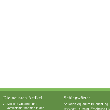
Die neusten Artikel
Schlagwörter
Typische Gefahren und
Aquarium
Aquarien
Beleuchtung
Vorsichtsmaßnahmen in der
Ernährung
Durchfall
Chinchillas
Fi