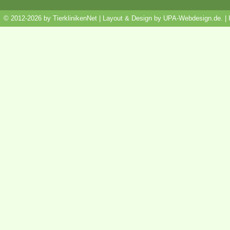
© 2012-2026 by TierklinikenNet | Layout & Design by
UPA-Webdesign.de
.
|