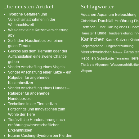
Die neusten Artikel
Schlagwörter
Typische Gefahren und
Aquarium
Aquarien
Beleuchtung
Vorsichtsmaßnahmen in der
Ernährung
Durchfall
Chinchillas
Fi
Weihnachtszeit
Frettchen
Futter
Haltung eines Hunde
Was deckt eine Katzenversicherung
Hamster
Hunde
Hundeerziehung
Inn
ab?
Kaninchen
Katzen
Katze
Kinde
So finden Haustierbesitzer einen
guten Tierarzt
Körpersprache
Lungenentzündung
Geckos aus dem Tierheim oder der
Parasite
Meerschweinchen
Mäuse
Auffangstation eine zweite Chance
Reptilien
Tiere
Schildkröte
Terrarien
geben
Tierärzte Allgemein
Wasserschildkröte
Vor der Anschaffung eines Vogels
Welpen
Vor der Anschaffung einer Katze – ein
Ratgeber für angehende
Katzenbesitzer
Vor der Anschaffung eines Hundes –
Ratgeber für angehende
Hundebesitzer
Techniken in der Tiermedizin:
Fortschritte und Innovationen zum
Wohle der Tiere
Tierärztliche Hundenahrung nach
ernährungswissenschaftlichen
Erkenntnissen
Equine Cushing-Syndrom bei Pferden