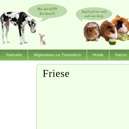
Startseite
Allgemeines zur Tiermedizin
Hunde
Katzen
Dienstleister
Friese