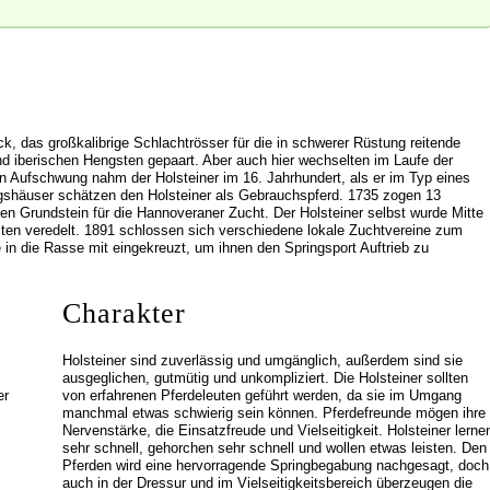
k, das großkalibrige Schlachtrösser für die in schwerer Rüstung reitende
nd iberischen Hengsten gepaart. Aber auch hier wechselten im Laufe der
n Aufschwung nahm der Holsteiner im 16. Jahrhundert, als er im Typ eines
gshäuser schätzen den Holsteiner als Gebrauchspferd. 1735 zogen 13
en Grundstein für die Hannoveraner Zucht. Der Holsteiner selbst wurde Mitte
gsten veredelt. 1891 schlossen sich verschiedene lokale Zuchtvereine zum
n die Rasse mit eingekreuzt, um ihnen den Springsport Auftrieb zu
Charakter
Holsteiner sind zuverlässig und umgänglich, außerdem sind sie
ausgeglichen, gutmütig und unkompliziert. Die Holsteiner sollten
er
von erfahrenen Pferdeleuten geführt werden, da sie im Umgang
manchmal etwas schwierig sein können. Pferdefreunde mögen ihre
Nervenstärke, die Einsatzfreude und Vielseitigkeit. Holsteiner lerne
sehr schnell, gehorchen sehr schnell und wollen etwas leisten. Den
Pferden wird eine hervorragende Springbegabung nachgesagt, doch
auch in der Dressur und im Vielseitigkeitsbereich überzeugen die