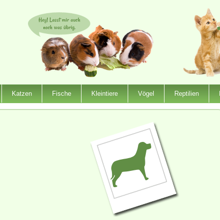
Katzen
Fische
Kleintiere
Vögel
Reptilien