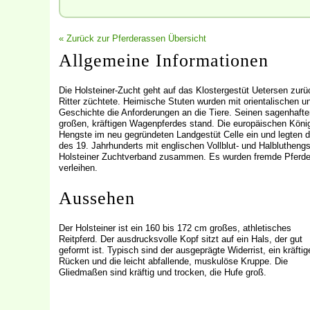
« Zurück zur Pferderassen Übersicht
Allgemeine Informationen
Die Holsteiner-Zucht geht auf das Klostergestüt Uetersen zurüc
Ritter züchtete. Heimische Stuten wurden mit orientalischen u
Geschichte die Anforderungen an die Tiere. Seinen sagenhafte
großen, kräftigen Wagenpferdes stand. Die europäischen Köni
Hengste im neu gegründeten Landgestüt Celle ein und legten d
des 19. Jahrhunderts mit englischen Vollblut- und Halbluthen
Holsteiner Zuchtverband zusammen. Es wurden fremde Pferde i
verleihen.
Aussehen
Der Holsteiner ist ein 160 bis 172 cm großes, athletisches
Reitpferd. Der ausdrucksvolle Kopf sitzt auf ein Hals, der gut
geformt ist. Typisch sind der ausgeprägte Widerrist, ein kräftig
Rücken und die leicht abfallende, muskulöse Kruppe. Die
Gliedmaßen sind kräftig und trocken, die Hufe groß.