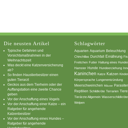
Die neusten Artikel
Schlagwörter
Typische Gefahren und
Aquarium
Aquarien
Beleuchtung
Vorsichtsmaßnahmen in der
Ernährung
Durchfall
Chinchillas
Fi
Weihnachtszeit
Frettchen
Futter
Haltung eines Hunde
Was deckt eine Katzenversicherung
Hamster
Hunde
Hundeerziehung
Inn
ab?
Kaninchen
Katzen
Katze
Kinde
So finden Haustierbesitzer einen
guten Tierarzt
Körpersprache
Lungenentzündung
Geckos aus dem Tierheim oder der
Parasite
Meerschweinchen
Mäuse
Auffangstation eine zweite Chance
Reptilien
Tiere
Schildkröte
Terrarien
geben
Tierärzte Allgemein
Wasserschildkröte
Vor der Anschaffung eines Vogels
Welpen
Vor der Anschaffung einer Katze – ein
Ratgeber für angehende
Katzenbesitzer
Vor der Anschaffung eines Hundes –
Ratgeber für angehende