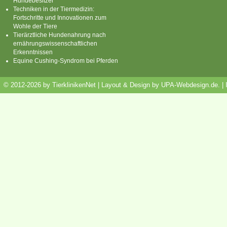
Hundebesitzer
Techniken in der Tiermedizin:
Fortschritte und Innovationen zum
Wohle der Tiere
Tierärztliche Hundenahrung nach
ernährungswissenschaftlichen
Erkenntnissen
Equine Cushing-Syndrom bei Pferden
© 2012-2026 by TierklinikenNet | Layout & Design by
UPA-Webdesign.de
.
|