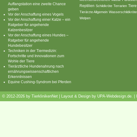
Auffangstation eine zweite Chance
Reptilien
Tiere
Schildkröte
Terrarien
geben
Tierärzte Allgemein
Wasserschildkröte
Vor der Anschaffung eines Vogels
Welpen
Vor der Anschaffung einer Katze – ein
Ratgeber für angehende
Katzenbesitzer
Vor der Anschaffung eines Hundes –
Ratgeber für angehende
Hundebesitzer
Techniken in der Tiermedizin:
Fortschritte und Innovationen zum
Wohle der Tiere
Tierärztliche Hundenahrung nach
ernährungswissenschaftlichen
Erkenntnissen
Equine Cushing-Syndrom bei Pferden
© 2012-2026 by TierklinikenNet | Layout & Design by
UPA-Webdesign.de
.
|