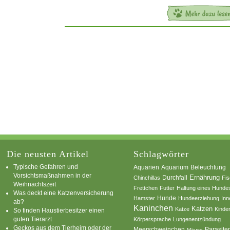
Die neusten Artikel
Schlagwörter
Typische Gefahren und
Aquarium
Aquarien
Beleuchtung
Vorsichtsmaßnahmen in der
Ernährung
Durchfall
Chinchillas
Fi
Weihnachtszeit
Frettchen
Futter
Haltung eines Hunde
Was deckt eine Katzenversicherung
Hamster
Hunde
Hundeerziehung
Inn
ab?
Kaninchen
Katzen
Katze
Kinde
So finden Haustierbesitzer einen
guten Tierarzt
Körpersprache
Lungenentzündung
Geckos aus dem Tierheim oder der
Parasite
Meerschweinchen
Mäuse