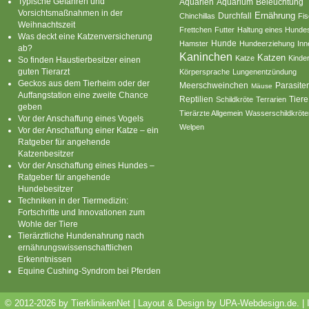
Typische Gefahren und
Aquarium
Aquarien
Beleuchtung
Vorsichtsmaßnahmen in der
Ernährung
Durchfall
Chinchillas
Fi
Weihnachtszeit
Frettchen
Futter
Haltung eines Hunde
Was deckt eine Katzenversicherung
Hamster
Hunde
Hundeerziehung
Inn
ab?
Kaninchen
Katzen
Katze
Kinde
So finden Haustierbesitzer einen
guten Tierarzt
Körpersprache
Lungenentzündung
Geckos aus dem Tierheim oder der
Parasite
Meerschweinchen
Mäuse
Auffangstation eine zweite Chance
Reptilien
Tiere
Schildkröte
Terrarien
geben
Tierärzte Allgemein
Wasserschildkröte
Vor der Anschaffung eines Vogels
Welpen
Vor der Anschaffung einer Katze – ein
Ratgeber für angehende
Katzenbesitzer
Vor der Anschaffung eines Hundes –
Ratgeber für angehende
Hundebesitzer
Techniken in der Tiermedizin:
Fortschritte und Innovationen zum
Wohle der Tiere
Tierärztliche Hundenahrung nach
ernährungswissenschaftlichen
Erkenntnissen
Equine Cushing-Syndrom bei Pferden
© 2012-2026 by TierklinikenNet | Layout & Design by
UPA-Webdesign.de
.
|