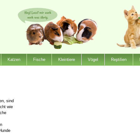
Katzen
Fische
Kleintiere
Vögel
Reptilien
en, sind
cht wie
nche
en
 Hunde