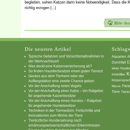
begleiten, sehen Katzen darin keine Notwendigkeit. Dass die 
richtig erzogen
[…]
Die neusten Artikel
Schlagw
Typische Gefahren und Vorsichtsmaßnahmen in
A
Aquarien
der Weihnachtszeit
E
Durchfall
Was deckt eine Katzenversicherung ab?
eines Hunde
So finden Haustierbesitzer einen guten Tierarzt
K
Innenfilter
Geckos aus dem Tierheim oder der
Körpersprac
Auffangstation eine zweite Chance geben
Vor der Anschaffung eines Vogels
Para
Mäuse
Vor der Anschaffung einer Katze – ein Ratgeber
Tiere
Tierär
für angehende Katzenbesitzer
Vor der Anschaffung eines Hundes – Ratgeber
für angehende Hundebesitzer
Techniken in der Tiermedizin: Fortschritte und
Innovationen zum Wohle der Tiere
Tierärztliche Hundenahrung nach
ernährungswissenschaftlichen Erkenntnissen