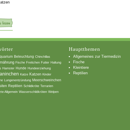
Katzen
örter
Hauptthemen
Allgemeines zur Tiermedizin
quarium
Beleuchtung
Chinchillas
Fische
rnährung
Fische
Frettchen
Futter
Haltung
Kleintiere
s
Hamster
Hunde
Hundeerziehung
Reptilien
aninchen
Katzen
Katze
Kinder
he
Lungenentzündung
Meerschweinchen
siten
Reptilien
Schildkröte
Terrarien
zte Allgemein
Wasserschildkröten
Welpen