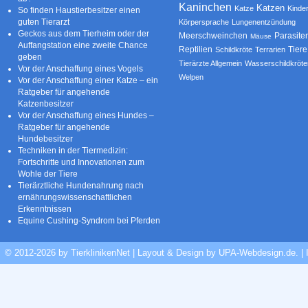
Kaninchen
Katzen
Katze
Kinde
So finden Haustierbesitzer einen
guten Tierarzt
Körpersprache
Lungenentzündung
Geckos aus dem Tierheim oder der
Parasite
Meerschweinchen
Mäuse
Auffangstation eine zweite Chance
Reptilien
Tiere
Schildkröte
Terrarien
geben
Tierärzte Allgemein
Wasserschildkröte
Vor der Anschaffung eines Vogels
Welpen
Vor der Anschaffung einer Katze – ein
Ratgeber für angehende
Katzenbesitzer
Vor der Anschaffung eines Hundes –
Ratgeber für angehende
Hundebesitzer
Techniken in der Tiermedizin:
Fortschritte und Innovationen zum
Wohle der Tiere
Tierärztliche Hundenahrung nach
ernährungswissenschaftlichen
Erkenntnissen
Equine Cushing-Syndrom bei Pferden
© 2012-2026 by TierklinikenNet | Layout & Design by
UPA-Webdesign.de
.
|