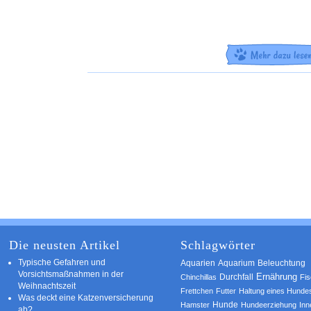
Die neusten Artikel
Schlagwörter
Typische Gefahren und
Aquarium
Aquarien
Beleuchtung
Vorsichtsmaßnahmen in der
Ernährung
Durchfall
Chinchillas
Fi
Weihnachtszeit
Frettchen
Futter
Haltung eines Hunde
Was deckt eine Katzenversicherung
Hamster
Hunde
Hundeerziehung
Inn
ab?