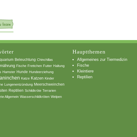
örter
Hauptthemen
Allgemeines zur Tiermedizin
quarium
Beleuchtung
Chinchillas
Fische
rnährung
Fische
Frettchen
Futter
Haltung
Kleintiere
s
Hamster
Hunde
Hundeerziehung
Reptilien
aninchen
Katzen
Katze
Kinder
he
Lungenentzündung
Meerschweinchen
siten
Reptilien
Schildkröte
Terrarien
zte Allgemein
Wasserschildkröten
Welpen