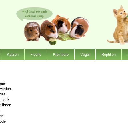
Katzen
Fische
Kleintiere
Vögel
Reptilien
gier
werden.
 das
atistik
e Ihnen
n
hr
oder