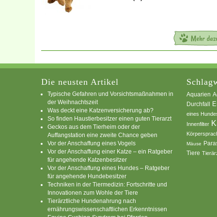
Die neusten Artikel
Schlagw
Typische Gefahren und Vorsichtsmaßnahmen in
A
Aquarien
der Weihnachtszeit
E
Durchfall
Was deckt eine Katzenversicherung ab?
eines Hunde
So finden Haustierbesitzer einen guten Tierarzt
K
Innenfilter
Geckos aus dem Tierheim oder der
Körpersprac
Auffangstation eine zweite Chance geben
Vor der Anschaffung eines Vogels
Para
Mäuse
Vor der Anschaffung einer Katze – ein Ratgeber
Tiere
Tierär
für angehende Katzenbesitzer
Vor der Anschaffung eines Hundes – Ratgeber
für angehende Hundebesitzer
Techniken in der Tiermedizin: Fortschritte und
Innovationen zum Wohle der Tiere
Tierärztliche Hundenahrung nach
ernährungswissenschaftlichen Erkenntnissen