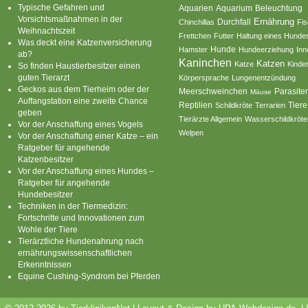
Typische Gefahren und
Aquarium
Aquarien
Beleuchtung
Vorsichtsmaßnahmen in der
Ernährung
Durchfall
Chinchillas
Fi
Weihnachtszeit
Frettchen
Futter
Haltung eines Hunde
Was deckt eine Katzenversicherung
Hamster
Hunde
Hundeerziehung
Inn
ab?
Kaninchen
Katzen
Katze
Kinde
So finden Haustierbesitzer einen
guten Tierarzt
Körpersprache
Lungenentzündung
Geckos aus dem Tierheim oder der
Parasite
Meerschweinchen
Mäuse
Auffangstation eine zweite Chance
Reptilien
Tiere
Schildkröte
Terrarien
geben
Tierärzte Allgemein
Wasserschildkröte
Vor der Anschaffung eines Vogels
Welpen
Vor der Anschaffung einer Katze – ein
Ratgeber für angehende
Katzenbesitzer
Vor der Anschaffung eines Hundes –
Ratgeber für angehende
Hundebesitzer
Techniken in der Tiermedizin:
Fortschritte und Innovationen zum
Wohle der Tiere
Tierärztliche Hundenahrung nach
ernährungswissenschaftlichen
Erkenntnissen
Equine Cushing-Syndrom bei Pferden