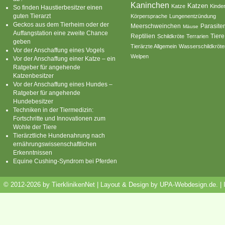
Kaninchen
Katzen
Katze
Kinde
So finden Haustierbesitzer einen
guten Tierarzt
Körpersprache
Lungenentzündung
Geckos aus dem Tierheim oder der
Parasite
Meerschweinchen
Mäuse
Auffangstation eine zweite Chance
Reptilien
Tiere
Schildkröte
Terrarien
geben
Tierärzte Allgemein
Wasserschildkröte
Vor der Anschaffung eines Vogels
Welpen
Vor der Anschaffung einer Katze – ein
Ratgeber für angehende
Katzenbesitzer
Vor der Anschaffung eines Hundes –
Ratgeber für angehende
Hundebesitzer
Techniken in der Tiermedizin:
Fortschritte und Innovationen zum
Wohle der Tiere
Tierärztliche Hundenahrung nach
ernährungswissenschaftlichen
Erkenntnissen
Equine Cushing-Syndrom bei Pferden
© 2012-2026 by TierklinikenNet | Layout & Design by
UPA-Webdesign.de
.
|