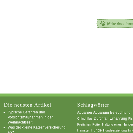
Die neusten Artikel
Schlagwörter
Typische Gefahren und
Aquarium
Aquarien
Beleuchtung
Vorsichtsmaßnahmen in der
Ernährung
Durchfall
Chinchillas
Fi
Weihnachtszeit
Frettchen
Futter
Haltung eines Hunde
Was deckt eine Katzenversicherung
Hamster
Hunde
Hundeerziehung
Inn
ab?