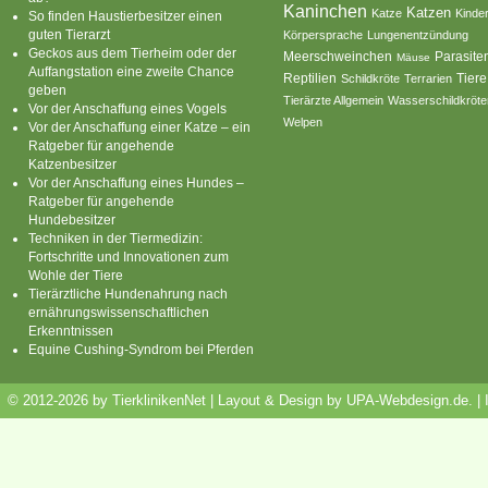
Kaninchen
Katzen
Katze
Kinde
So finden Haustierbesitzer einen
guten Tierarzt
Körpersprache
Lungenentzündung
Geckos aus dem Tierheim oder der
Parasite
Meerschweinchen
Mäuse
Auffangstation eine zweite Chance
Reptilien
Tiere
Schildkröte
Terrarien
geben
Tierärzte Allgemein
Wasserschildkröte
Vor der Anschaffung eines Vogels
Welpen
Vor der Anschaffung einer Katze – ein
Ratgeber für angehende
Katzenbesitzer
Vor der Anschaffung eines Hundes –
Ratgeber für angehende
Hundebesitzer
Techniken in der Tiermedizin:
Fortschritte und Innovationen zum
Wohle der Tiere
Tierärztliche Hundenahrung nach
ernährungswissenschaftlichen
Erkenntnissen
Equine Cushing-Syndrom bei Pferden
© 2012-2026 by TierklinikenNet | Layout & Design by
UPA-Webdesign.de
.
|