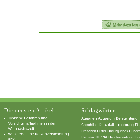
Die neusten Artikel
Schlagwörter
Typische Gefahren und
Aquarium
Aquarien
Beleuchtung
Vorsichtsmaßnahmen in der
Ernährung
Durchfall
Chinchillas
Fi
Weihnachtszeit
Frettchen
Futter
Haltung eines Hunde
Was deckt eine Katzenversicherung
Hamster
Hunde
Hundeerziehung
Inn
ab?